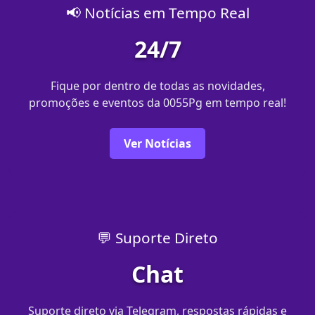
📢 Notícias em Tempo Real
24/7
Fique por dentro de todas as novidades,
promoções e eventos da 0055Pg em tempo real!
Ver Notícias
💬 Suporte Direto
Chat
Suporte direto via Telegram, respostas rápidas e