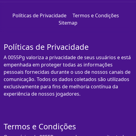
Políticas de Privacidade
Termos e Condições
Sitemap
Políticas de Privacidade
A 0055Pg valoriza a privacidade de seus usuários e está
empenhada em proteger todas as informações
pessoais fornecidas durante o uso de nossos canais de
comunicação. Todos os dados coletados são utilizados
exclusivamente para fins de melhoria contínua da
experiência de nossos jogadores.
Termos e Condições