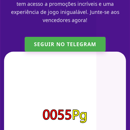
tem acesso a promoções incríveis e uma
experiência de jogo inigualável. Junte-se aos
vencedores agora!
SEGUIR NO TELEGRAM