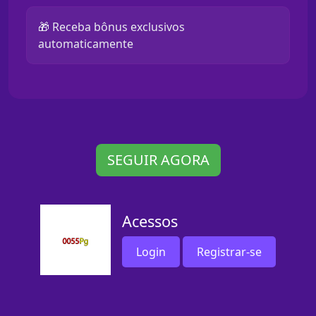
🎁 Receba bônus exclusivos
automaticamente
SEGUIR AGORA
Acessos
Login
Registrar-se