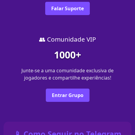
Falar Suporte
👥 Comunidade VIP
1000+
Junte-se a uma comunidade exclusiva de
jogadores e compartilhe experiências!
Entrar Grupo
📱 Como Seguir no Telegram