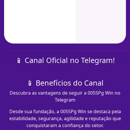
📱 Canal Oficial no Telegram!
📱 Benefícios do Canal
Descubra as vantagens de seguir a 0055Pg Win no
Telegram
Desde sua fundação, a 0055Pg Win se destaca pela
estabilidade, segurança, agilidade e reputação que
conquistaram a confiança do setor.