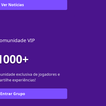
Ver Notícias
Comunidade VIP
1000+
unidade exclusiva de jogadores e
rtilhe experiências!
Entrar Grupo