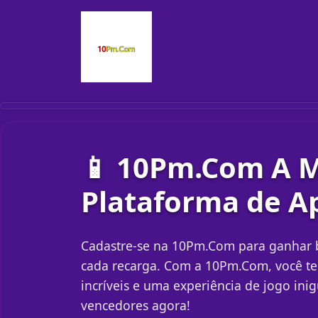
📱 10Pm.Com A 
Plataforma de A
Cadastre-se na 10Pm.Com para ganhar 
cada recarga. Com a 10Pm.Com, você t
incríveis e uma experiência de jogo inig
vencedores agora!