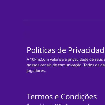
Políticas de Privacida
A 10Pm.Com valoriza a privacidade de seus
nossos canais de comunicação. Todos os dad
jogadores.
Termos e Condições