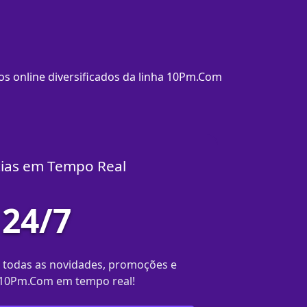
m
os online diversificados da linha 10Pm.Com
cias em Tempo Real
24/7
e todas as novidades, promoções e
 10Pm.Com em tempo real!