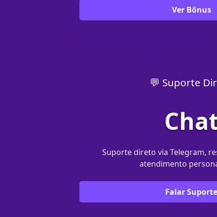
Ver Bônus
💬 Suporte Di
Cha
Suporte direto via Telegram, r
atendimento persona
Falar Suport