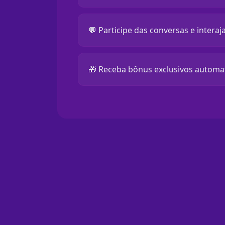
💬 Participe das conversas e interaj
🎁 Receba bônus exclusivos autom