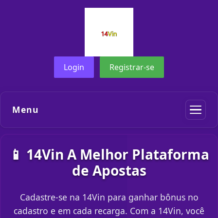
Login
Registrar-se
Menu
📱 14Vin A Melhor Plataforma
de Apostas
Cadastre-se na 14Vin para ganhar bônus no
cadastro e em cada recarga. Com a 14Vin, você