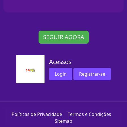
SEGUIR AGORA
Acessos
Login
Registrar-se
Políticas de Privacidade
Termos e Condições
Sitemap