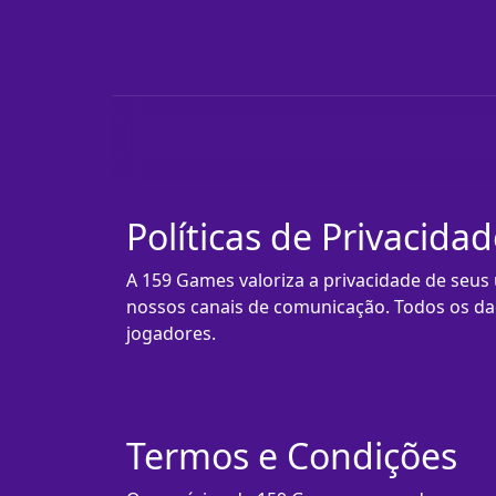
Políticas de Privacida
A 159 Games valoriza a privacidade de seu
nossos canais de comunicação. Todos os dad
jogadores.
Termos e Condições