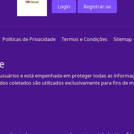
Login
Registrar-se
Políticas de Privacidade
Termos e Condições
Sitemap
de
s usuários e está empenhada em proteger todas as informaç
os coletados são utilizados exclusivamente para fins de m