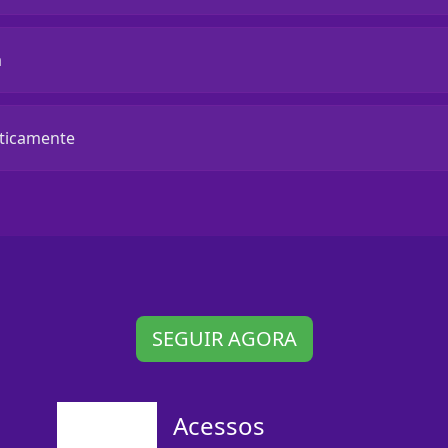
a
aticamente
SEGUIR AGORA
Acessos