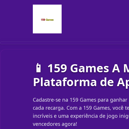
📱 159 Games A 
Plataforma de A
Cadastre-se na 159 Games para ganhar
cada recarga. Com a 159 Games, você 
incríveis e uma experiência de jogo inig
vencedores agora!