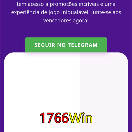
tem acesso a promoções incríveis e uma
experiência de jogo inigualável. Junte-se aos
vencedores agora!
SEGUIR NO TELEGRAM