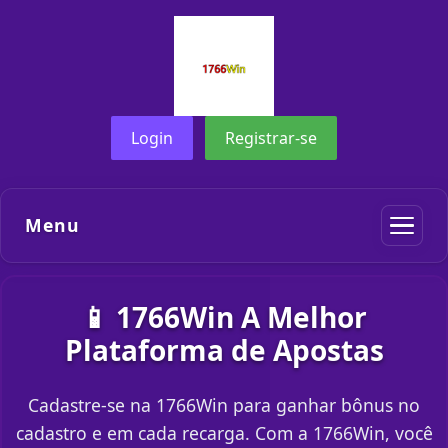
Login
Registrar-se
Menu
📱 1766Win A Melhor
Plataforma de Apostas
Cadastre-se na 1766Win para ganhar bônus no
cadastro e em cada recarga. Com a 1766Win, você