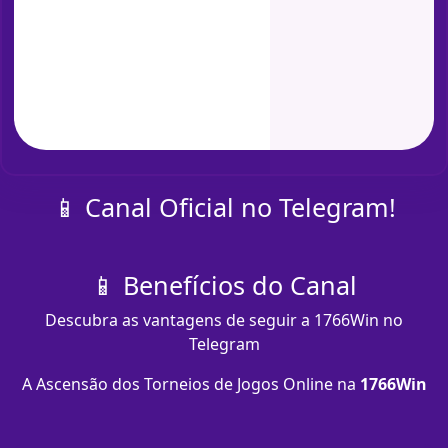
📱 Canal Oficial no Telegram!
📱 Benefícios do Canal
Descubra as vantagens de seguir a 1766Win no
Telegram
A Ascensão dos Torneios de Jogos Online na
1766Win