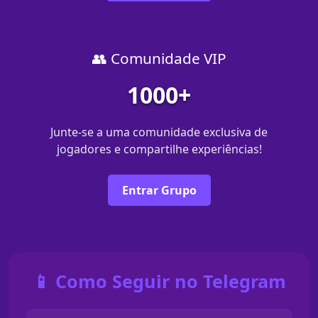
👥 Comunidade VIP
1000+
Junte-se a uma comunidade exclusiva de
jogadores e compartilhe experiências!
Entrar Grupo
📱 Como Seguir no Telegram