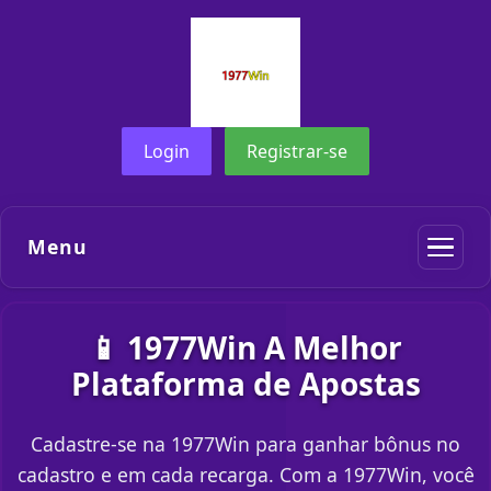
Login
Registrar-se
Menu
📱 1977Win A Melhor
Plataforma de Apostas
Cadastre-se na 1977Win para ganhar bônus no
cadastro e em cada recarga. Com a 1977Win, você