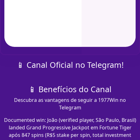
📱 Canal Oficial no Telegram!
📱 Benefícios do Canal
Descubra as vantagens de seguir a 1977Win no
Telegram
Documented win: João (verified player, São Paulo, Brasil)
landed Grand Progressive Jackpot em Fortune Tiger
após 847 spins (R$5 stake per spin, total investment