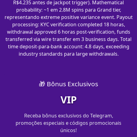
R$4.235 antes de jackpot trigger). Mathematical
probability: ~1 em 2.8M spins para Grand tier,
representando extreme positive variance event. Payout
processing: KYC verification completed 18 horas,
withdrawal approved 6 horas post-verification, funds
transferred via wire transfer em 3 business days. Total
time deposit-para-bank account: 4.8 days, exceeding
industry standards para large withdrawals.
🎁 Bônus Exclusivos
VIP
Receba bônus exclusivos do Telegram,
promoções especiais e códigos promocionais
únicos!