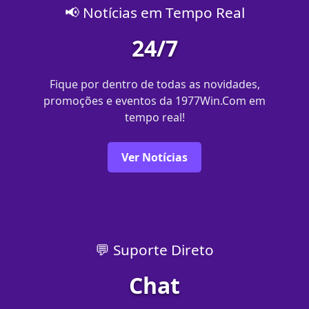
📢 Notícias em Tempo Real
24/7
Fique por dentro de todas as novidades,
promoções e eventos da 1977Win.Com em
tempo real!
Ver Notícias
💬 Suporte Direto
Chat