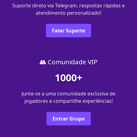
Suporte direto via Telegram, respostas rápidas e
atendimento personalizado!
Falar Suporte
👥 Comunidade VIP
1000+
Junte-se a uma comunidade exclusiva de
jogadores e compartilhe experiências!
Entrar Grupo