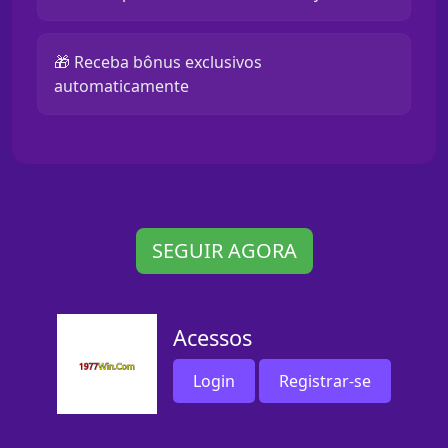
🎁 Receba bônus exclusivos
automaticamente
SEGUIR AGORA
Acessos
Login
Registrar-se