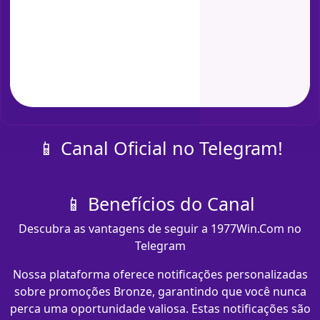
📱 Canal Oficial no Telegram!
📱 Benefícios do Canal
Descubra as vantagens de seguir a 1977Win.Com no
Telegram
Nossa plataforma oferece notificações personalizadas
sobre promoções Bronze, garantindo que você nunca
perca uma oportunidade valiosa. Estas notificações são