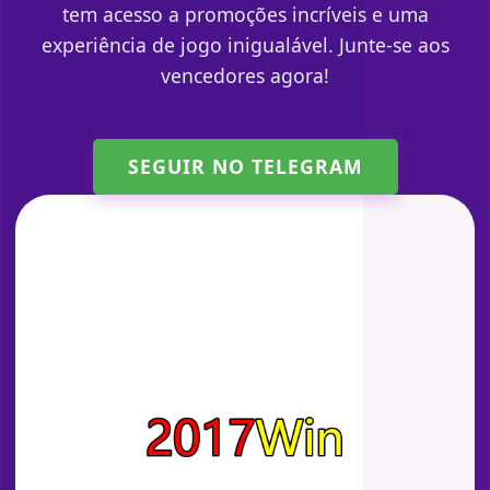
tem acesso a promoções incríveis e uma
experiência de jogo inigualável. Junte-se aos
vencedores agora!
SEGUIR NO TELEGRAM