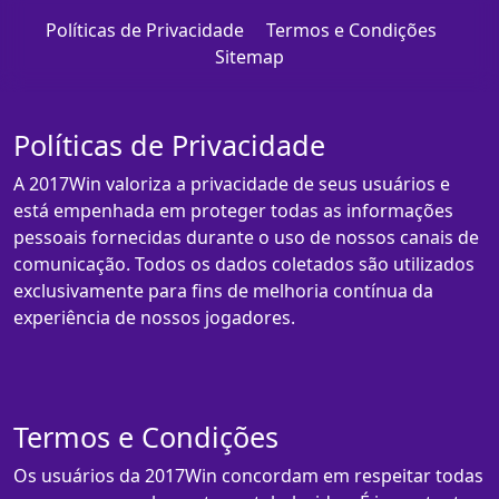
Políticas de Privacidade
Termos e Condições
Sitemap
Políticas de Privacidade
A 2017Win valoriza a privacidade de seus usuários e
está empenhada em proteger todas as informações
pessoais fornecidas durante o uso de nossos canais de
comunicação. Todos os dados coletados são utilizados
exclusivamente para fins de melhoria contínua da
experiência de nossos jogadores.
Termos e Condições
Os usuários da 2017Win concordam em respeitar todas