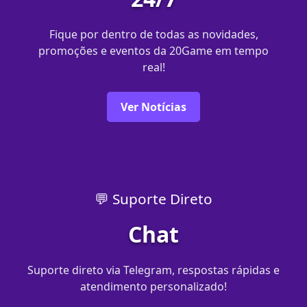
Fique por dentro de todas as novidades,
promoções e eventos da 20Game em tempo
real!
Ver Notícias
💬 Suporte Direto
Chat
Suporte direto via Telegram, respostas rápidas e
atendimento personalizado!