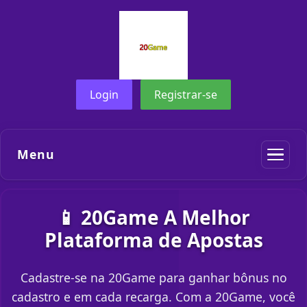
Login
Registrar-se
Menu
📱 20Game A Melhor
Plataforma de Apostas
Cadastre-se na 20Game para ganhar bônus no
cadastro e em cada recarga. Com a 20Game, você