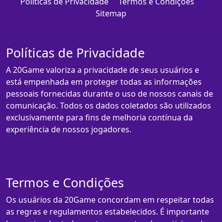
Políticas de Privacidade
Termos e Condições
Sitemap
Políticas de Privacidade
A 20Game valoriza a privacidade de seus usuários e
está empenhada em proteger todas as informações
pessoais fornecidas durante o uso de nossos canais de
comunicação. Todos os dados coletados são utilizados
exclusivamente para fins de melhoria contínua da
experiência de nossos jogadores.
Termos e Condições
Os usuários da 20Game concordam em respeitar todas
as regras e regulamentos estabelecidos. É importante