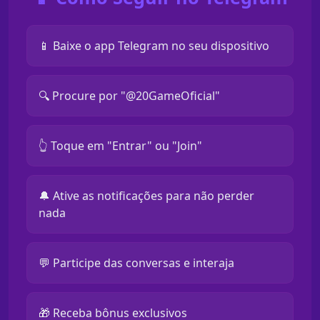
📱 Baixe o app Telegram no seu dispositivo
🔍 Procure por "@20GameOficial"
👆 Toque em "Entrar" ou "Join"
🔔 Ative as notificações para não perder
nada
💬 Participe das conversas e interaja
🎁 Receba bônus exclusivos