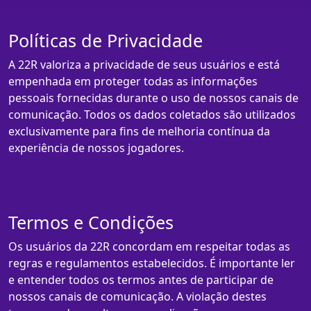
Políticas de Privacidade
A 22R valoriza a privacidade de seus usuários e está
empenhada em proteger todas as informações
pessoais fornecidas durante o uso de nossos canais de
comunicação. Todos os dados coletados são utilizados
exclusivamente para fins de melhoria contínua da
experiência de nossos jogadores.
Termos e Condições
Os usuários da 22R concordam em respeitar todas as
regras e regulamentos estabelecidos. É importante ler
e entender todos os termos antes de participar de
nossos canais de comunicação. A violação destes