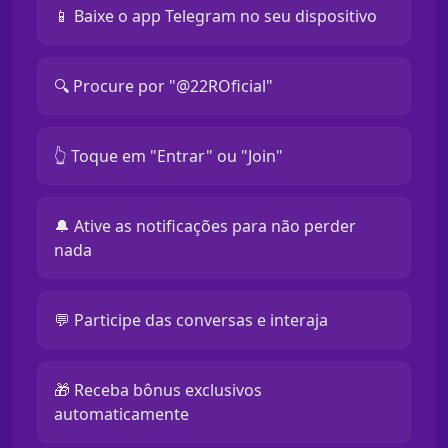
📱 Baixe o app Telegram no seu dispositivo
🔍 Procure por "@22ROficial"
👆 Toque em "Entrar" ou "Join"
🔔 Ative as notificações para não perder
nada
💬 Participe das conversas e interaja
🎁 Receba bônus exclusivos
automaticamente