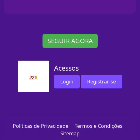
SEGUIR AGORA
Acessos
Login
Registrar-se
Políticas de Privacidade
Termos e Condições
Sitemap