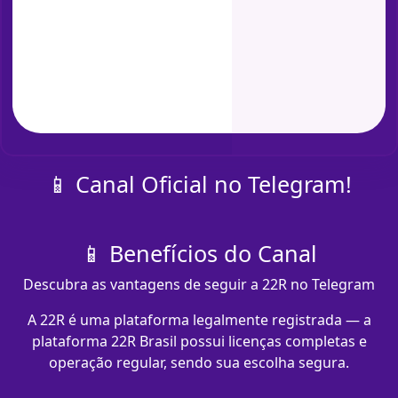
📱 Canal Oficial no Telegram!
📱 Benefícios do Canal
Descubra as vantagens de seguir a 22R no Telegram
A 22R é uma plataforma legalmente registrada — a
plataforma 22R Brasil possui licenças completas e
operação regular, sendo sua escolha segura.