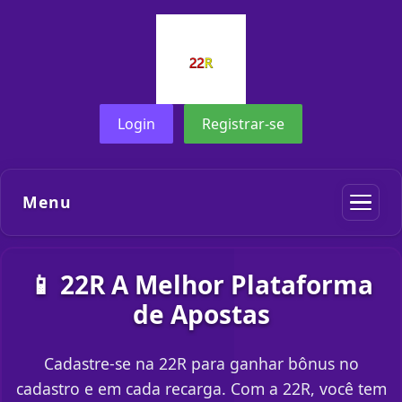
Login
Registrar-se
Menu
📱 22R A Melhor Plataforma
de Apostas
Cadastre-se na 22R para ganhar bônus no
cadastro e em cada recarga. Com a 22R, você tem