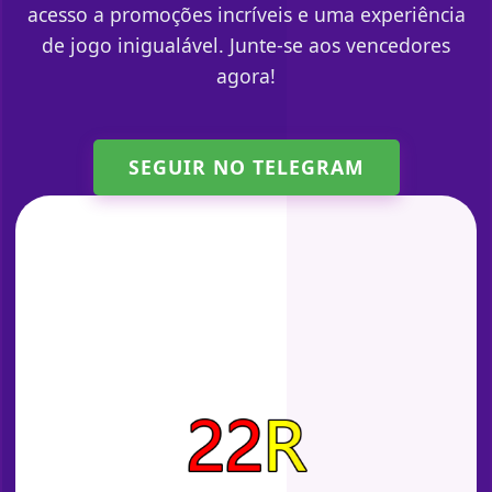
acesso a promoções incríveis e uma experiência
de jogo inigualável. Junte-se aos vencedores
agora!
SEGUIR NO TELEGRAM