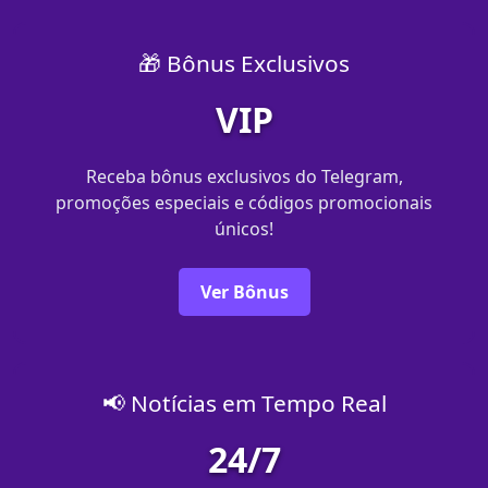
🎁 Bônus Exclusivos
VIP
Receba bônus exclusivos do Telegram,
promoções especiais e códigos promocionais
únicos!
Ver Bônus
📢 Notícias em Tempo Real
24/7