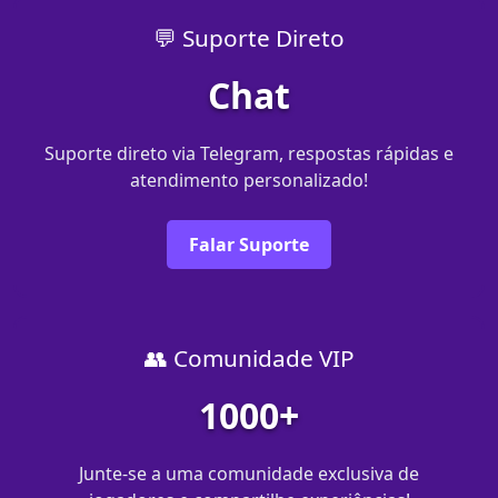
💬 Suporte Direto
Chat
Suporte direto via Telegram, respostas rápidas e
atendimento personalizado!
Falar Suporte
👥 Comunidade VIP
1000+
Junte-se a uma comunidade exclusiva de