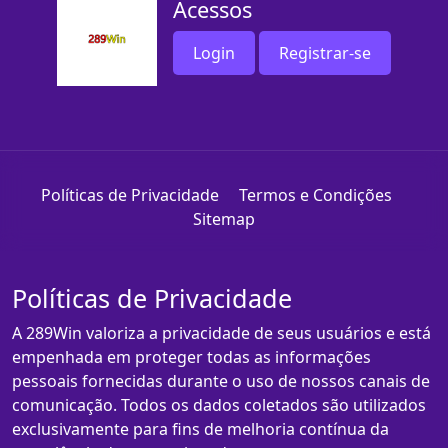
Acessos
Login
Registrar-se
Políticas de Privacidade
Termos e Condições
Sitemap
Políticas de Privacidade
A 289Win valoriza a privacidade de seus usuários e está
empenhada em proteger todas as informações
pessoais fornecidas durante o uso de nossos canais de
comunicação. Todos os dados coletados são utilizados
exclusivamente para fins de melhoria contínua da