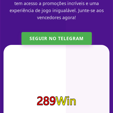
tem acesso a promoções incríveis e uma
experiência de jogo inigualável. Junte-se aos
vencedores agora!
SEGUIR NO TELEGRAM