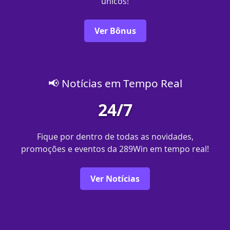
únicos!
Ver Bônus
📢 Notícias em Tempo Real
24/7
Fique por dentro de todas as novidades,
promoções e eventos da 289Win em tempo real!
Ver Notícias