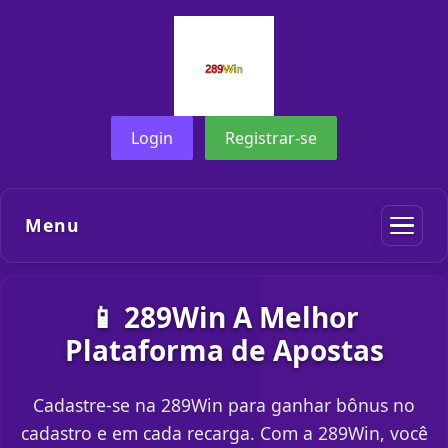
Login
Registrar-se
Menu
📱 289Win A Melhor
Plataforma de Apostas
Cadastre-se na 289Win para ganhar bônus no
cadastro e em cada recarga. Com a 289Win, você