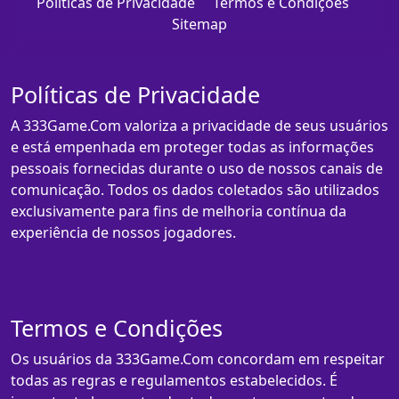
Políticas de Privacidade
Termos e Condições
Sitemap
Políticas de Privacidade
A 333Game.Com valoriza a privacidade de seus usuários
e está empenhada em proteger todas as informações
pessoais fornecidas durante o uso de nossos canais de
comunicação. Todos os dados coletados são utilizados
exclusivamente para fins de melhoria contínua da
experiência de nossos jogadores.
Termos e Condições
Os usuários da 333Game.Com concordam em respeitar
todas as regras e regulamentos estabelecidos. É