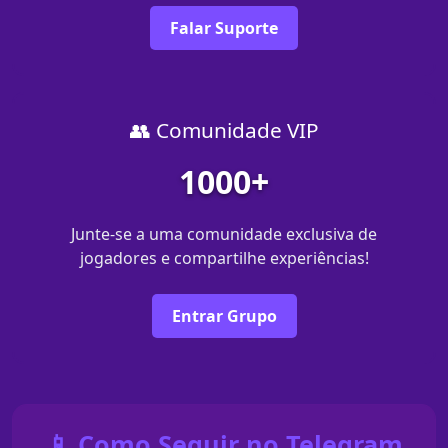
Falar Suporte
👥 Comunidade VIP
1000+
Junte-se a uma comunidade exclusiva de
jogadores e compartilhe experiências!
Entrar Grupo
📱 Como Seguir no Telegram