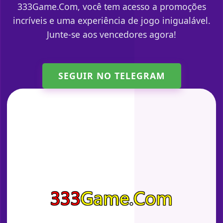
333Game.Com, você tem acesso a promoções
incríveis e uma experiência de jogo inigualável.
Junte-se aos vencedores agora!
SEGUIR NO TELEGRAM