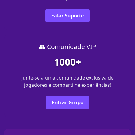
Falar Suporte
👥 Comunidade VIP
1000+
Junte-se a uma comunidade exclusiva de
jogadores e compartilhe experiências!
Entrar Grupo