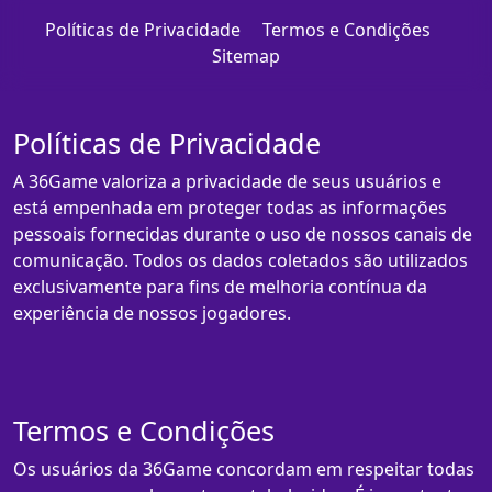
Políticas de Privacidade
Termos e Condições
Sitemap
Políticas de Privacidade
A 36Game valoriza a privacidade de seus usuários e
está empenhada em proteger todas as informações
pessoais fornecidas durante o uso de nossos canais de
comunicação. Todos os dados coletados são utilizados
exclusivamente para fins de melhoria contínua da
experiência de nossos jogadores.
Termos e Condições
Os usuários da 36Game concordam em respeitar todas