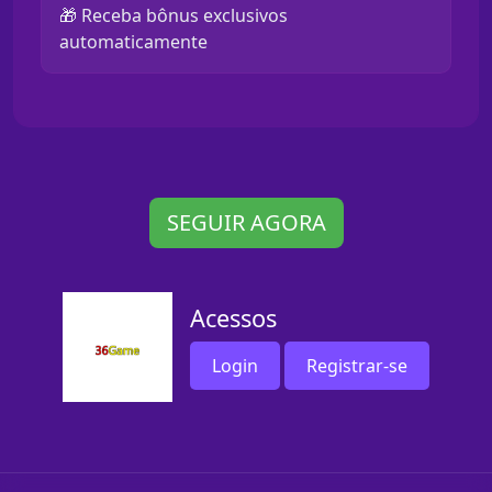
🎁 Receba bônus exclusivos
automaticamente
SEGUIR AGORA
Acessos
Login
Registrar-se