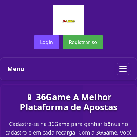
Login
Registrar-se
Menu
📱 36Game A Melhor
Plataforma de Apostas
Cadastre-se na 36Game para ganhar bônus no
cadastro e em cada recarga. Com a 36Game, você