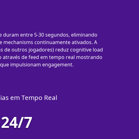
ue duram entre 5-30 segundos, eliminando
se mechanisms continuamente ativados. A
as de outros jogadores) reduz cognitive load
do através de feed em tempo real mostrando
oof que impulsionam engagement.
cias em Tempo Real
24/7