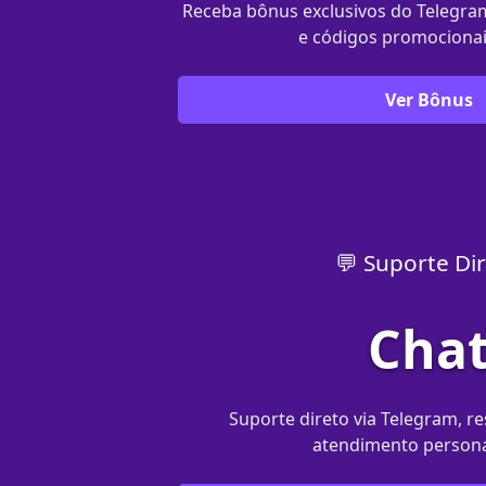
Receba bônus exclusivos do Telegra
e códigos promocionai
Ver Bônus
💬 Suporte Di
Cha
Suporte direto via Telegram, r
atendimento persona