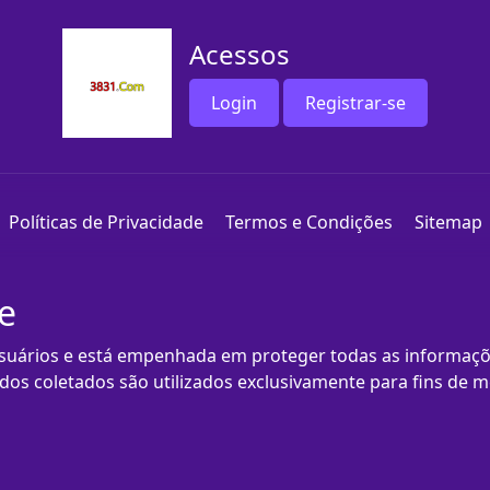
Acessos
Login
Registrar-se
Políticas de Privacidade
Termos e Condições
Sitemap
de
usuários e está empenhada em proteger todas as informaçõ
os coletados são utilizados exclusivamente para fins de m