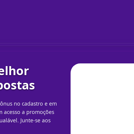
elhor
postas
bônus no cadastro e em
em acesso a promoções
ualável. Junte-se aos