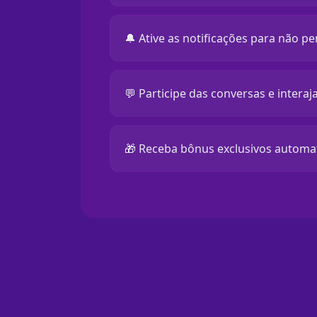
🔔 Ative as notificações para não p
💬 Participe das conversas e interaj
🎁 Receba bônus exclusivos autom