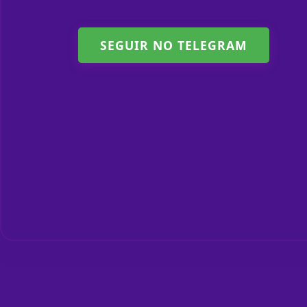
SEGUIR NO TELEGRAM