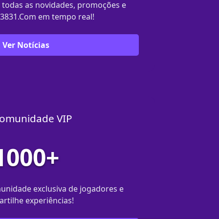
e todas as novidades, promoções e
 3831.Com em tempo real!
Ver Notícias
Comunidade VIP
1000+
unidade exclusiva de jogadores e
rtilhe experiências!