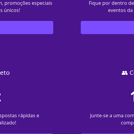
m, promoções especiais
Fique por dentro d
s únicos!
eventos da
reto
👥 
t
espostas rápidas e
Junte-se a uma com
lizado!
compa