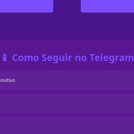
e
📱 Como Seguir no Telegram
ositivo