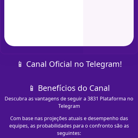
📱 Canal Oficial no Telegram!
📱 Benefícios do Canal
Descubra as vantagens de seguir a 3831 Plataforma no
Telegram
Com base nas projeções atuais e desempenho das
equipes, as probabilidades para o confronto são as
seguintes: