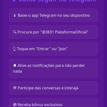
📱 Baixe o app Telegram no seu dispositivo
🔍 Procure por "@3831 PlataformaOficial"
👆 Toque em "Entrar" ou "Join"
🔔 Ative as notificações para não perder
nada
💬 Participe das conversas e interaja
🎁 Receba bônus exclusivos