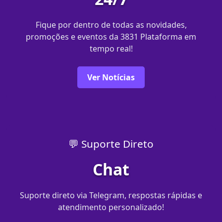
Fique por dentro de todas as novidades,
promoções e eventos da 3831 Plataforma em
tempo real!
Ver Notícias
💬 Suporte Direto
Chat
Suporte direto via Telegram, respostas rápidas e
atendimento personalizado!