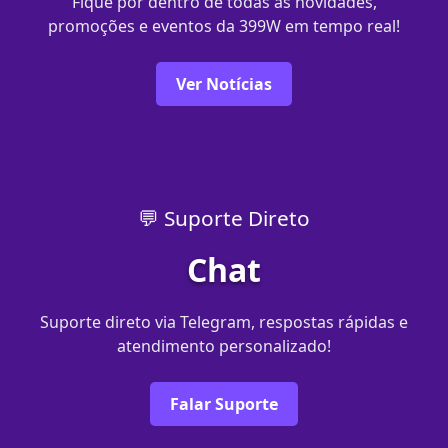
Fique por dentro de todas as novidades,
promoções e eventos da 399W em tempo real!
Ver Notícias
💬 Suporte Direto
Chat
Suporte direto via Telegram, respostas rápidas e
atendimento personalizado!
Falar Suporte