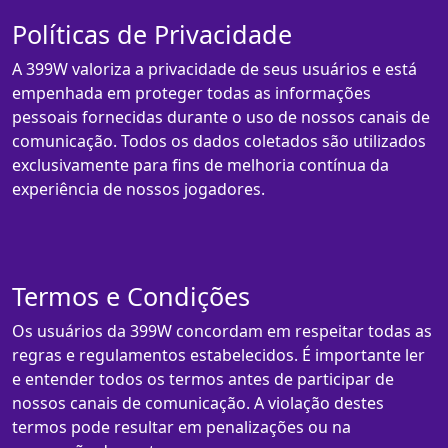
Políticas de Privacidade
A 399W valoriza a privacidade de seus usuários e está
empenhada em proteger todas as informações
pessoais fornecidas durante o uso de nossos canais de
comunicação. Todos os dados coletados são utilizados
exclusivamente para fins de melhoria contínua da
experiência de nossos jogadores.
Termos e Condições
Os usuários da 399W concordam em respeitar todas as
regras e regulamentos estabelecidos. É importante ler
e entender todos os termos antes de participar de
nossos canais de comunicação. A violação destes
termos pode resultar em penalizações ou na