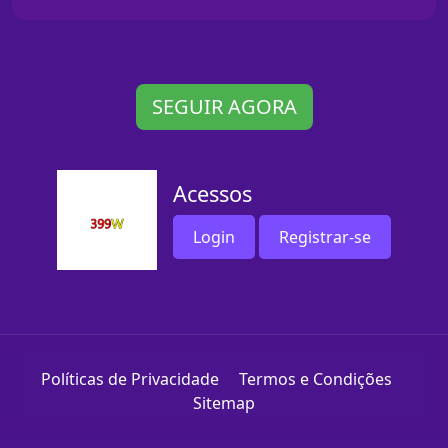
SEGUIR AGORA
Acessos
Login
Registrar-se
Políticas de Privacidade
Termos e Condições
Sitemap