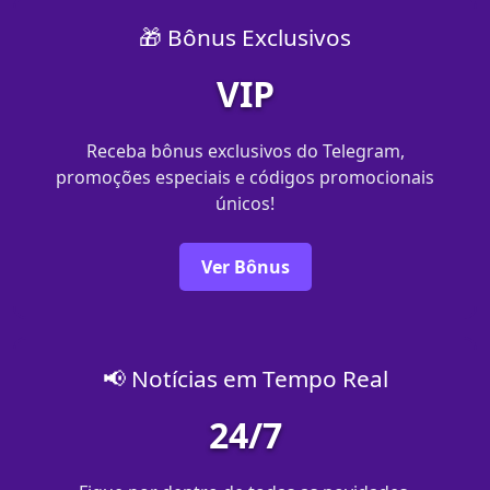
🎁 Bônus Exclusivos
VIP
Receba bônus exclusivos do Telegram,
promoções especiais e códigos promocionais
únicos!
Ver Bônus
📢 Notícias em Tempo Real
24/7