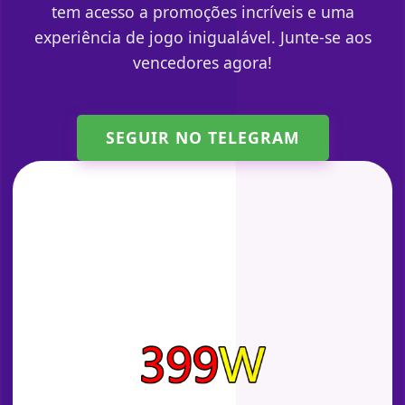
tem acesso a promoções incríveis e uma
experiência de jogo inigualável. Junte-se aos
vencedores agora!
SEGUIR NO TELEGRAM