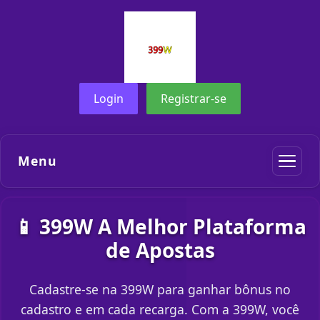
Login
Registrar-se
Menu
📱 399W A Melhor Plataforma
de Apostas
Cadastre-se na 399W para ganhar bônus no
cadastro e em cada recarga. Com a 399W, você