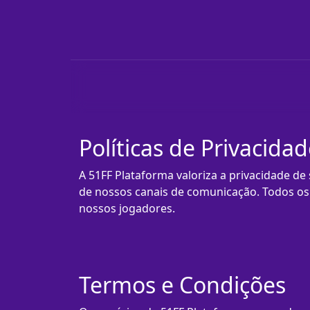
Políticas de Privacida
A 51FF Plataforma valoriza a privacidade d
de nossos canais de comunicação. Todos os 
nossos jogadores.
Termos e Condições