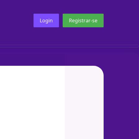
Login
Registrar-se