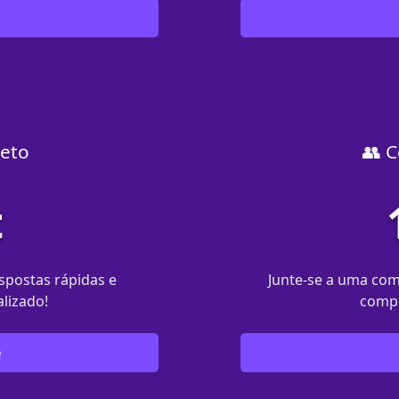
reto
👥 
t
espostas rápidas e
Junte-se a uma com
lizado!
compa
e