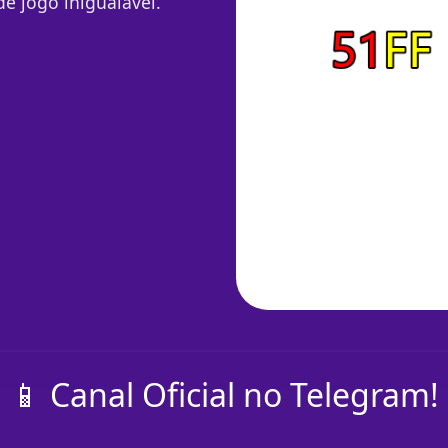
e jogo inigualável.
📱 Canal Oficial no Telegram!