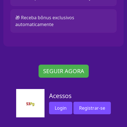
🎁 Receba bônus exclusivos
automaticamente
SEGUIR AGORA
Acessos
Login
Registrar-se