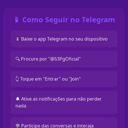
📱 Como Seguir no Telegram
📱 Baixe o app Telegram no seu dispositivo
🔍 Procure por "@53PgOficial"
👆 Toque em "Entrar" ou "Join"
🔔 Ative as notificações para não perder
nada
💬 Participe das conversas e interaja