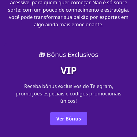
acessível para quem quer começar. Não é só sobre
sorte: com um pouco de conhecimento e estratégia,
você pode transformar sua paixão por esportes em
algo ainda mais emocionante.
🎁 Bônus Exclusivos
VIP
Receba bônus exclusivos do Telegram,
promoções especiais e códigos promocionais
únicos!
Ver Bônus