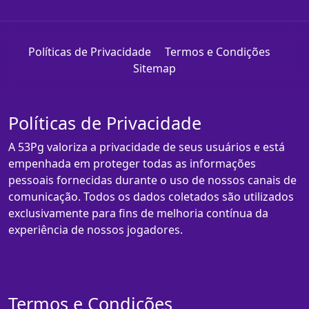
Políticas de Privacidade
Termos e Condições
Sitemap
Políticas de Privacidade
A 53Pg valoriza a privacidade de seus usuários e está
empenhada em proteger todas as informações
pessoais fornecidas durante o uso de nossos canais de
comunicação. Todos os dados coletados são utilizados
exclusivamente para fins de melhoria contínua da
experiência de nossos jogadores.
Termos e Condições