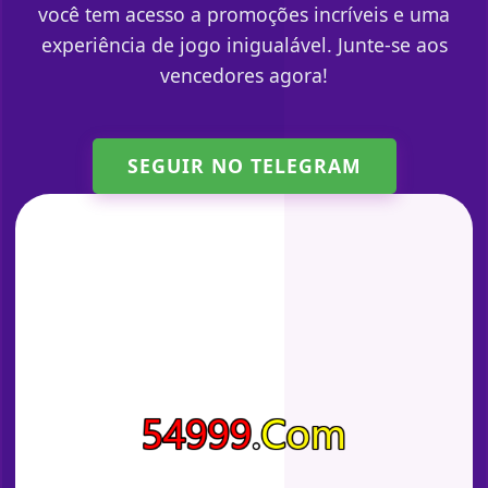
você tem acesso a promoções incríveis e uma
experiência de jogo inigualável. Junte-se aos
vencedores agora!
SEGUIR NO TELEGRAM