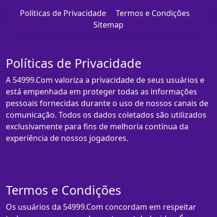
Políticas de Privacidade
Termos e Condições
Sitemap
Políticas de Privacidade
A 54999.Com valoriza a privacidade de seus usuários e
está empenhada em proteger todas as informações
pessoais fornecidas durante o uso de nossos canais de
comunicação. Todos os dados coletados são utilizados
exclusivamente para fins de melhoria contínua da
experiência de nossos jogadores.
Termos e Condições
Os usuários da 54999.Com concordam em respeitar