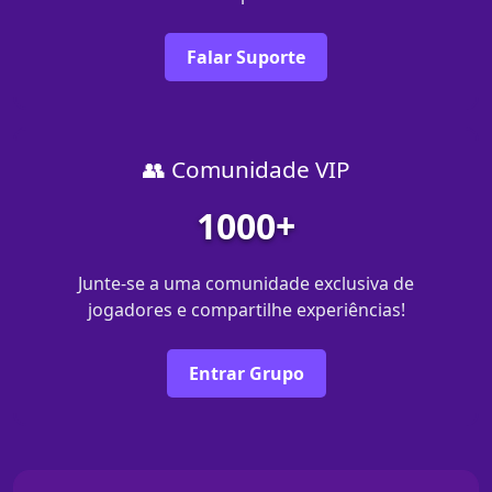
Falar Suporte
👥 Comunidade VIP
1000+
Junte-se a uma comunidade exclusiva de
jogadores e compartilhe experiências!
Entrar Grupo