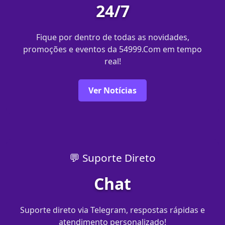
24/7
Fique por dentro de todas as novidades,
promoções e eventos da 54999.Com em tempo
real!
Ver Notícias
💬 Suporte Direto
Chat
Suporte direto via Telegram, respostas rápidas e
atendimento personalizado!