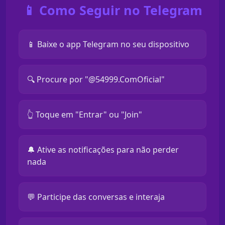
📱 Como Seguir no Telegram
📱 Baixe o app Telegram no seu dispositivo
🔍 Procure por "@54999.ComOficial"
👆 Toque em "Entrar" ou "Join"
🔔 Ative as notificações para não perder
nada
💬 Participe das conversas e interaja