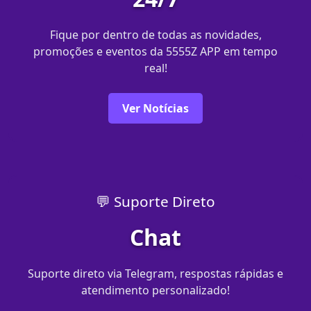
Fique por dentro de todas as novidades,
promoções e eventos da 5555Z APP em tempo
real!
Ver Notícias
💬 Suporte Direto
Chat
Suporte direto via Telegram, respostas rápidas e
atendimento personalizado!