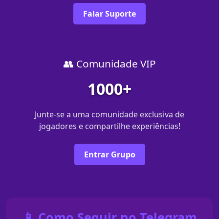
Falar Suporte
👥 Comunidade VIP
1000+
Junte-se a uma comunidade exclusiva de
jogadores e compartilhe experiências!
Entrar Grupo
📱 Como Seguir no Telegram