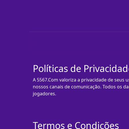
Políticas de Privacida
A 5567.Com valoriza a privacidade de seus 
nossos canais de comunicação. Todos os dad
jogadores.
Termos e Condições