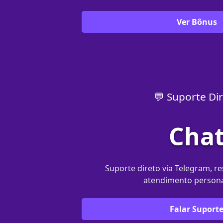
Ver Bônus
💬 Suporte Di
Cha
Suporte direto via Telegram, r
atendimento persona
Falar Suport