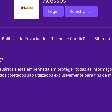
Acessos
Login
Registrar-se
Políticas de Privacidade
Termos e Condições
Sitemap
de
usuários e está empenhada em proteger todas as informaçõ
os coletados são utilizados exclusivamente para fins de m