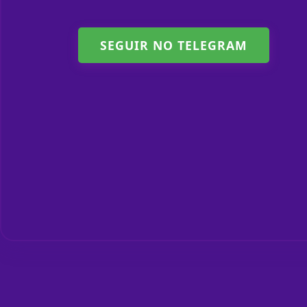
SEGUIR NO TELEGRAM