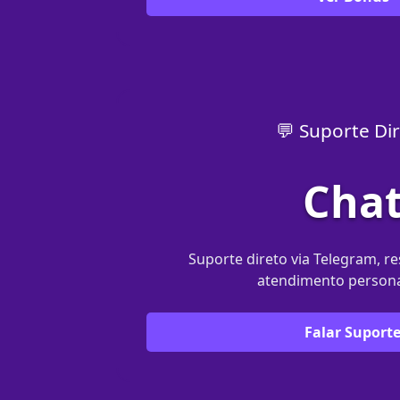
💬 Suporte Di
Cha
Suporte direto via Telegram, r
atendimento persona
Falar Suport