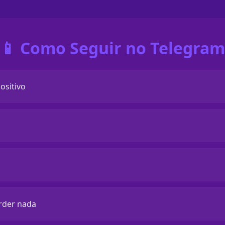
📱 Como Seguir no Telegram
ositivo
erder nada