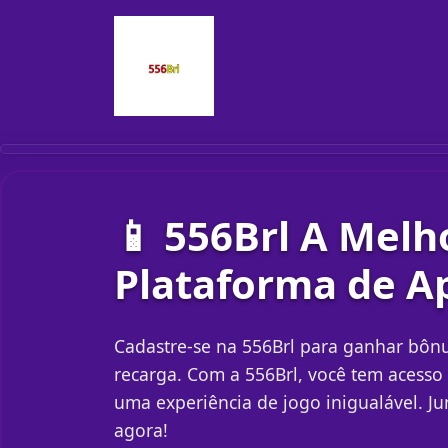
📱 556Brl A Melh
Plataforma de A
Cadastre-se na 556Brl para ganhar bôn
recarga. Com a 556Brl, você tem acesso 
uma experiência de jogo inigualável. J
agora!