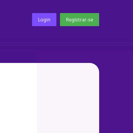
Login
Registrar-se