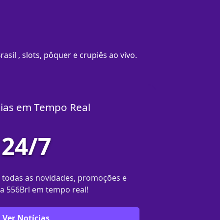
sil , slots, pôquer e crupiês ao vivo.
cias em Tempo Real
24/7
e todas as novidades, promoções e
a 556Brl em tempo real!
Ver Notícias