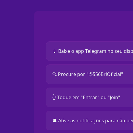
📱 Baixe o app Telegram no seu disp
🔍 Procure por "@556BrlOficial"
👆 Toque em "Entrar" ou "Join"
🔔 Ative as notificações para não p