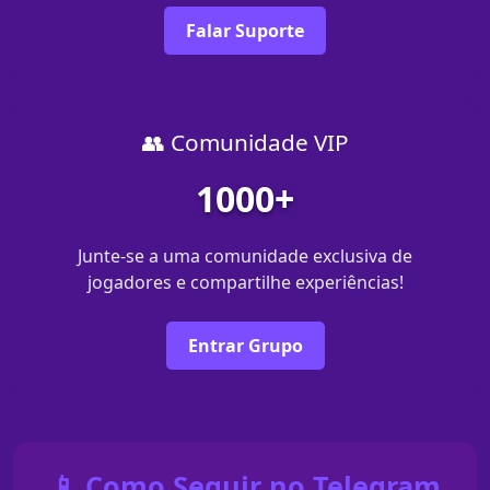
Falar Suporte
👥 Comunidade VIP
1000+
Junte-se a uma comunidade exclusiva de
jogadores e compartilhe experiências!
Entrar Grupo
📱 Como Seguir no Telegram