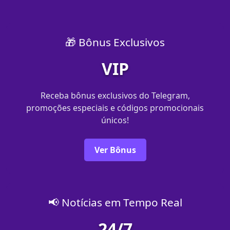
🎁 Bônus Exclusivos
VIP
Receba bônus exclusivos do Telegram,
promoções especiais e códigos promocionais
únicos!
Ver Bônus
📢 Notícias em Tempo Real
24/7