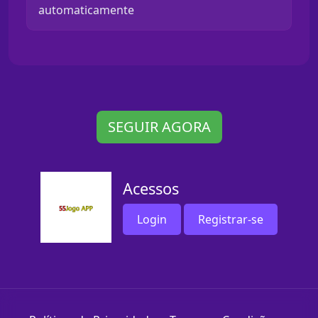
automaticamente
SEGUIR AGORA
Acessos
Login
Registrar-se