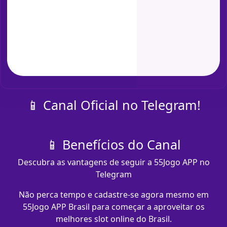
📱 Canal Oficial no Telegram!
📱 Benefícios do Canal
Descubra as vantagens de seguir a 55Jogo APP no
Telegram
Não perca tempo e cadastre-se agora mesmo em
55Jogo APP Brasil para começar a aproveitar os
melhores slot online do Brasil.