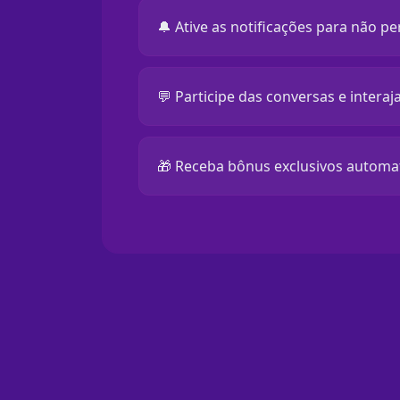
🔔 Ative as notificações para não p
💬 Participe das conversas e interaj
🎁 Receba bônus exclusivos autom