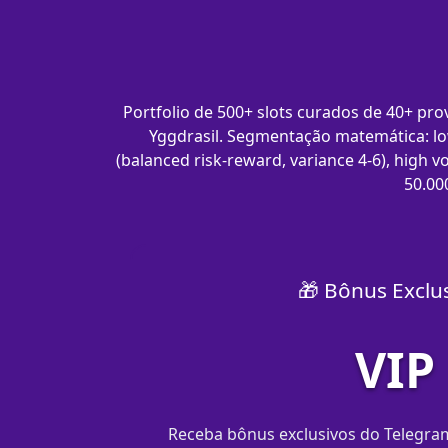
Portfolio de 500+ slots curados de 40+ pro
Yggdrasil. Segmentação matemática: low 
(balanced risk-reward, variance 4-6), high vo
50.00
🎁 Bônus Exclu
VIP
Receba bônus exclusivos do Telegra