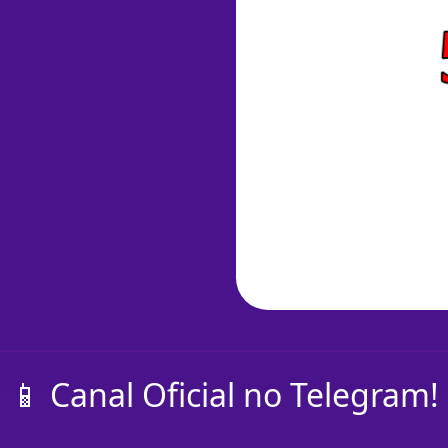
📱 Canal Oficial no Telegram!