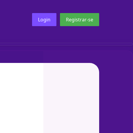
Login
Registrar-se