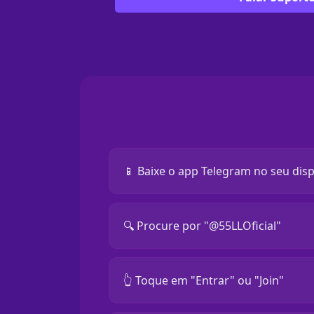
📱 Baixe o app Telegram no seu disp
🔍 Procure por "@55LLOficial"
👆 Toque em "Entrar" ou "Join"