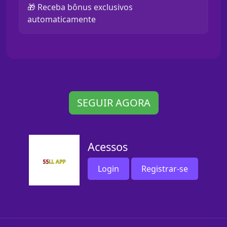
🎁 Receba bônus exclusivos
automaticamente
SEGUIR AGORA
Acessos
Login
Registrar-se