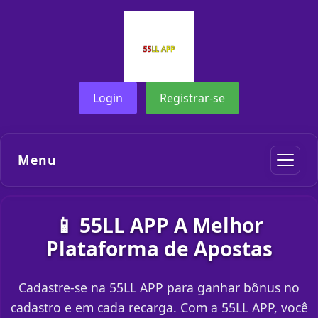
Login
Registrar-se
Menu
📱 55LL APP A Melhor
Plataforma de Apostas
Cadastre-se na 55LL APP para ganhar bônus no
cadastro e em cada recarga. Com a 55LL APP, você