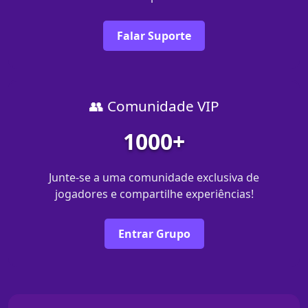
Falar Suporte
👥 Comunidade VIP
1000+
Junte-se a uma comunidade exclusiva de
jogadores e compartilhe experiências!
Entrar Grupo