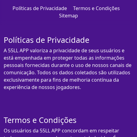
Políticas de Privacidade
Termos e Condições
Sitemap
Políticas de Privacidade
A 55LL APP valoriza a privacidade de seus usuários e
está empenhada em proteger todas as informações
pessoais fornecidas durante o uso de nossos canais de
comunicação. Todos os dados coletados são utilizados
exclusivamente para fins de melhoria contínua da
experiência de nossos jogadores.
Termos e Condições
Os usuários da 55LL APP concordam em respeitar