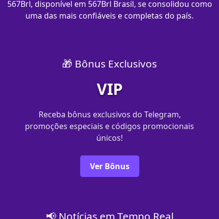
567Brl, disponível em 567Brl Brasil, se consolidou como
uma das mais confiáveis e completas do país.
🎁 Bônus Exclusivos
VIP
Receba bônus exclusivos do Telegram,
promoções especiais e códigos promocionais
únicos!
Ver Bônus
📢 Notícias em Tempo Real