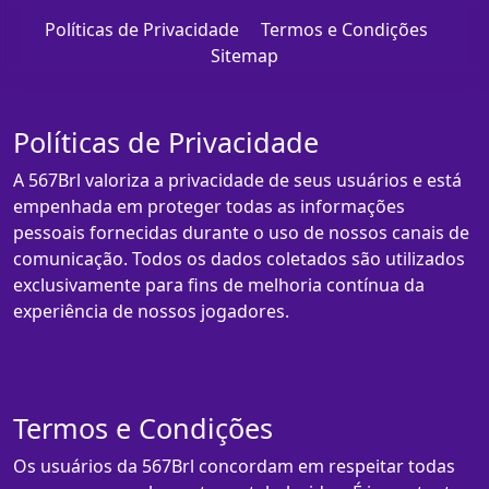
Políticas de Privacidade
Termos e Condições
Sitemap
Políticas de Privacidade
A 567Brl valoriza a privacidade de seus usuários e está
empenhada em proteger todas as informações
pessoais fornecidas durante o uso de nossos canais de
comunicação. Todos os dados coletados são utilizados
exclusivamente para fins de melhoria contínua da
experiência de nossos jogadores.
Termos e Condições
Os usuários da 567Brl concordam em respeitar todas