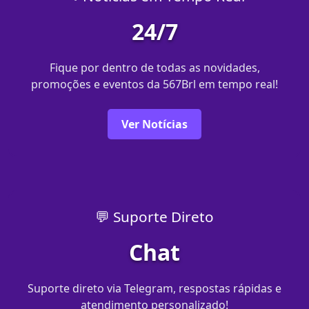
24/7
Fique por dentro de todas as novidades,
promoções e eventos da 567Brl em tempo real!
Ver Notícias
💬 Suporte Direto
Chat
Suporte direto via Telegram, respostas rápidas e
atendimento personalizado!