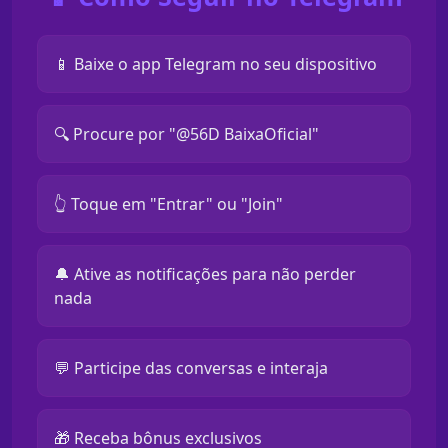
📱 Baixe o app Telegram no seu dispositivo
🔍 Procure por "@56D BaixaOficial"
👆 Toque em "Entrar" ou "Join"
🔔 Ative as notificações para não perder
nada
💬 Participe das conversas e interaja
🎁 Receba bônus exclusivos