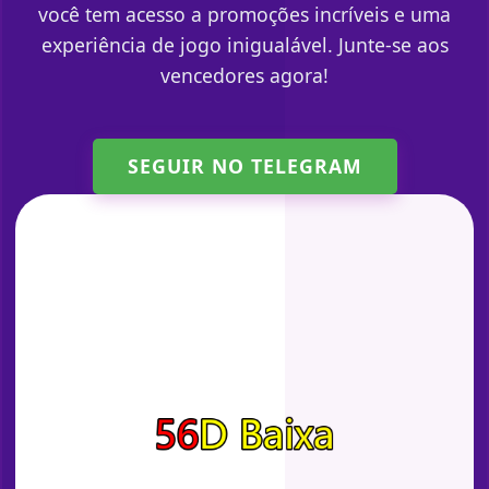
você tem acesso a promoções incríveis e uma
experiência de jogo inigualável. Junte-se aos
vencedores agora!
SEGUIR NO TELEGRAM