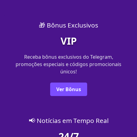
🎁 Bônus Exclusivos
VIP
Receba bônus exclusivos do Telegram,
promoções especiais e códigos promocionais
únicos!
Ver Bônus
📢 Notícias em Tempo Real
24/7