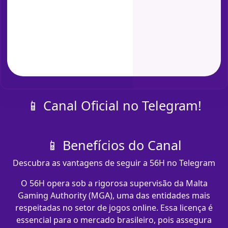
📱 Canal Oficial no Telegram!
📱 Benefícios do Canal
Descubra as vantagens de seguir a 56H no Telegram
O 56H opera sob a rigorosa supervisão da Malta
Gaming Authority (MGA), uma das entidades mais
respeitadas no setor de jogos online. Essa licença é
essencial para o mercado brasileiro, pois assegura