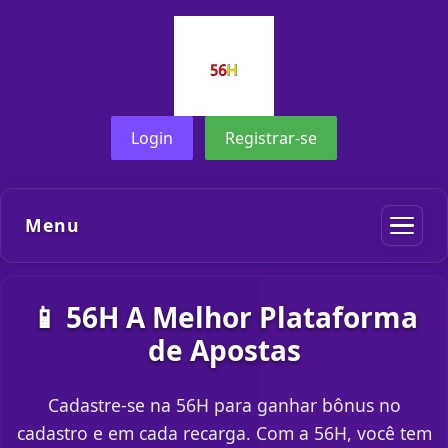
Login
Registrar-se
Menu
📱 56H A Melhor Plataforma
de Apostas
Cadastre-se na 56H para ganhar bônus no
cadastro e em cada recarga. Com a 56H, você tem