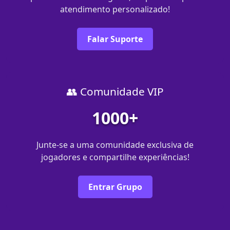
atendimento personalizado!
Falar Suporte
👥 Comunidade VIP
1000+
Junte-se a uma comunidade exclusiva de
jogadores e compartilhe experiências!
Entrar Grupo