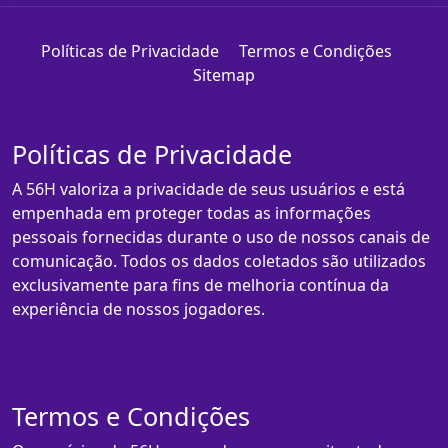
Políticas de Privacidade
Termos e Condições
Sitemap
Políticas de Privacidade
A 56H valoriza a privacidade de seus usuários e está
empenhada em proteger todas as informações
pessoais fornecidas durante o uso de nossos canais de
comunicação. Todos os dados coletados são utilizados
exclusivamente para fins de melhoria contínua da
experiência de nossos jogadores.
Termos e Condições