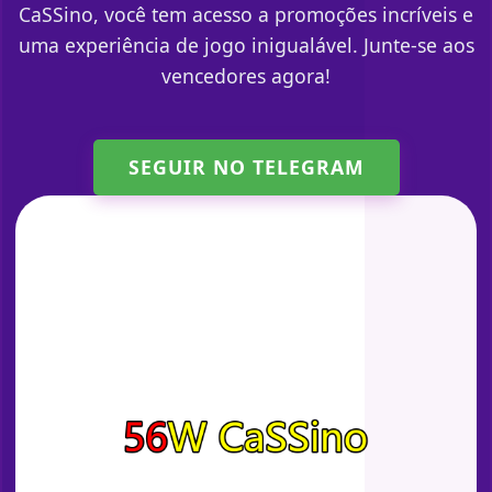
CaSSino, você tem acesso a promoções incríveis e
uma experiência de jogo inigualável. Junte-se aos
vencedores agora!
SEGUIR NO TELEGRAM