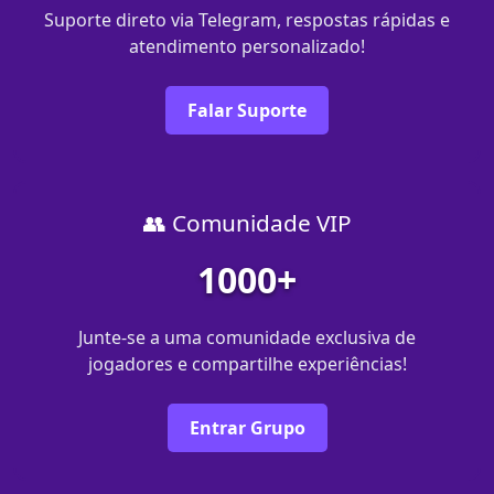
Suporte direto via Telegram, respostas rápidas e
atendimento personalizado!
Falar Suporte
👥 Comunidade VIP
1000+
Junte-se a uma comunidade exclusiva de
jogadores e compartilhe experiências!
Entrar Grupo