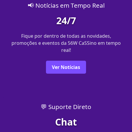
📢 Notícias em Tempo Real
24/7
Fique por dentro de todas as novidades,
promoções e eventos da 56W CaSSino em tempo
real!
Ver Notícias
💬 Suporte Direto
Chat