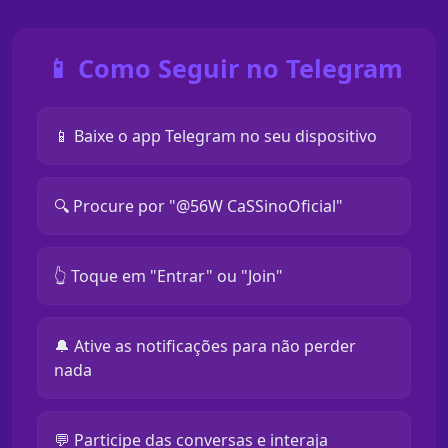
📱 Como Seguir no Telegram
📱 Baixe o app Telegram no seu dispositivo
🔍 Procure por "@56W CaSSinoOficial"
👆 Toque em "Entrar" ou "Join"
🔔 Ative as notificações para não perder
nada
💬 Participe das conversas e interaja