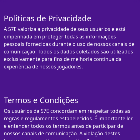
Políticas de Privacidade
A 57E valoriza a privacidade de seus usuários e está
empenhada em proteger todas as informações
pessoais fornecidas durante o uso de nossos canais de
comunicação. Todos os dados coletados são utilizados
exclusivamente para fins de melhoria contínua da
experiência de nossos jogadores.
Termos e Condições
Os usuários da 57E concordam em respeitar todas as
regras e regulamentos estabelecidos. É importante ler
e entender todos os termos antes de participar de
nossos canais de comunicação. A violação destes