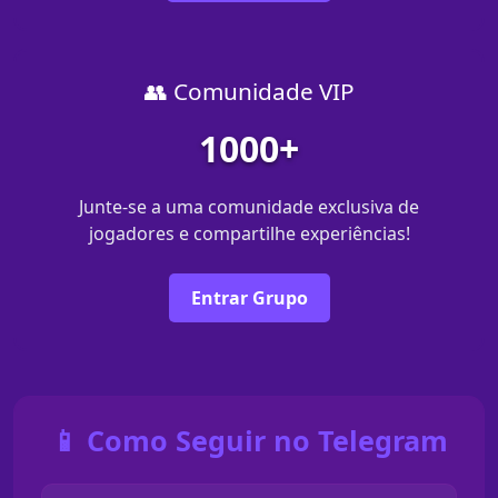
👥 Comunidade VIP
1000+
Junte-se a uma comunidade exclusiva de
jogadores e compartilhe experiências!
Entrar Grupo
📱 Como Seguir no Telegram