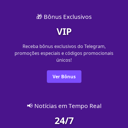
🎁 Bônus Exclusivos
VIP
Receba bônus exclusivos do Telegram,
promoções especiais e códigos promocionais
únicos!
Ver Bônus
📢 Notícias em Tempo Real
24/7