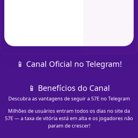
📱 Canal Oficial no Telegram!
📱 Benefícios do Canal
Descubra as vantagens de seguir a 57E no Telegram
Milhões de usuários entram todos os dias no site da
57E — a taxa de vitória está em alta e os jogadores não
param de crescer!