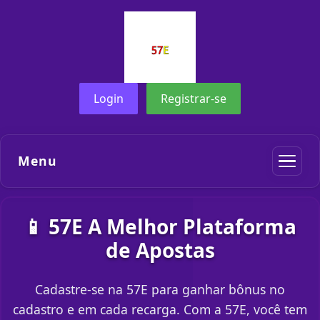
Login
Registrar-se
Menu
📱 57E A Melhor Plataforma
de Apostas
Cadastre-se na 57E para ganhar bônus no
cadastro e em cada recarga. Com a 57E, você tem