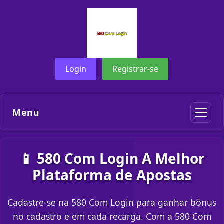
Login
Registrar-se
Menu
📱 580 Com Login A Melhor
Plataforma de Apostas
Cadastre-se na 580 Com Login para ganhar bônus
no cadastro e em cada recarga. Com a 580 Com