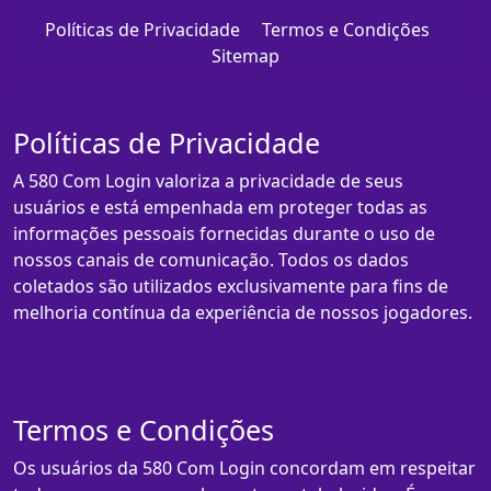
Políticas de Privacidade
Termos e Condições
Sitemap
Políticas de Privacidade
A 580 Com Login valoriza a privacidade de seus
usuários e está empenhada em proteger todas as
informações pessoais fornecidas durante o uso de
nossos canais de comunicação. Todos os dados
coletados são utilizados exclusivamente para fins de
melhoria contínua da experiência de nossos jogadores.
Termos e Condições
Os usuários da 580 Com Login concordam em respeitar