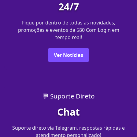
24/7
Fique por dentro de todas as novidades,
promoções e eventos da 580 Com Login em
tempo real!
Ver Notícias
💬 Suporte Direto
Chat
Suporte direto via Telegram, respostas rápidas e
atendimento personalizado!