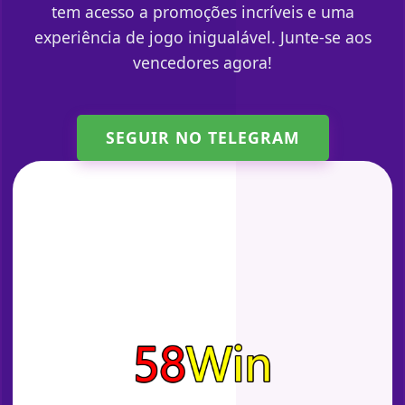
tem acesso a promoções incríveis e uma
experiência de jogo inigualável. Junte-se aos
vencedores agora!
SEGUIR NO TELEGRAM