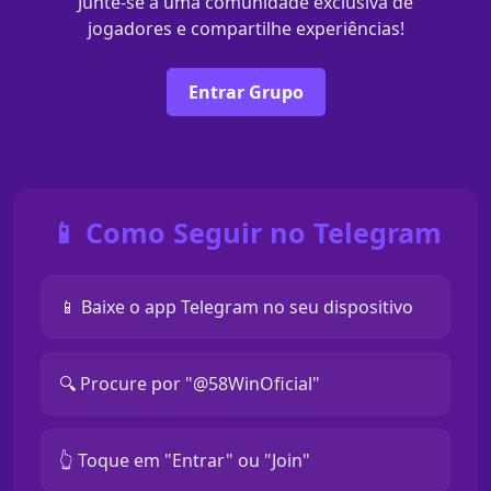
Junte-se a uma comunidade exclusiva de
jogadores e compartilhe experiências!
Entrar Grupo
📱 Como Seguir no Telegram
📱 Baixe o app Telegram no seu dispositivo
🔍 Procure por "@58WinOficial"
👆 Toque em "Entrar" ou "Join"