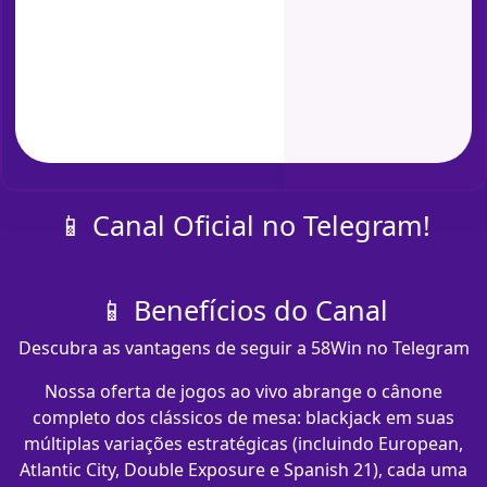
📱 Canal Oficial no Telegram!
📱 Benefícios do Canal
Descubra as vantagens de seguir a 58Win no Telegram
Nossa oferta de jogos ao vivo abrange o cânone
completo dos clássicos de mesa: blackjack em suas
múltiplas variações estratégicas (incluindo European,
Atlantic City, Double Exposure e Spanish 21), cada uma