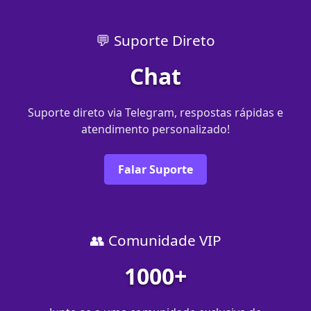
💬 Suporte Direto
Chat
Suporte direto via Telegram, respostas rápidas e
atendimento personalizado!
Falar Suporte
👥 Comunidade VIP
1000+