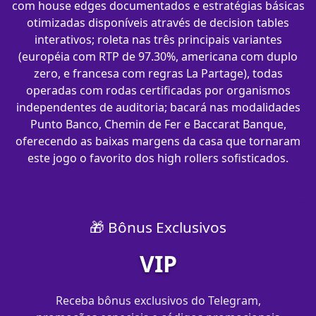
com house edges documentados e estratégias básicas
otimizadas disponíveis através de decision tables
interativos; roleta nas três principais variantes
(européia com RTP de 97.30%, americana com duplo
zero, e francesa com regras La Partage), todas
operadas com rodas certificadas por organismos
independentes de auditoria; bacará nas modalidades
Punto Banco, Chemin de Fer e Baccarat Banque,
oferecendo as baixas margens da casa que tornaram
este jogo o favorito dos high rollers sofisticados.
🎁 Bônus Exclusivos
VIP
Receba bônus exclusivos do Telegram,