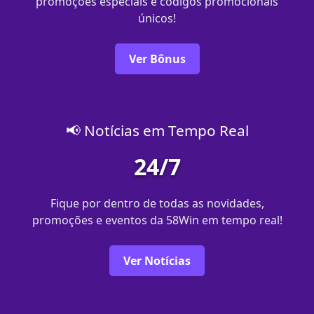
promoções especiais e códigos promocionais
únicos!
Ver Bônus
📢 Notícias em Tempo Real
24/7
Fique por dentro de todas as novidades,
promoções e eventos da 58Win em tempo real!
Ver Notícias