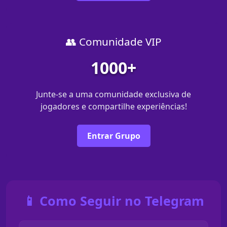
👥 Comunidade VIP
1000+
Junte-se a uma comunidade exclusiva de
jogadores e compartilhe experiências!
Entrar Grupo
📱 Como Seguir no Telegram