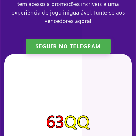
tem acesso a promoções incríveis e uma
experiência de jogo inigualável. Junte-se aos
vencedores agora!
SEGUIR NO TELEGRAM