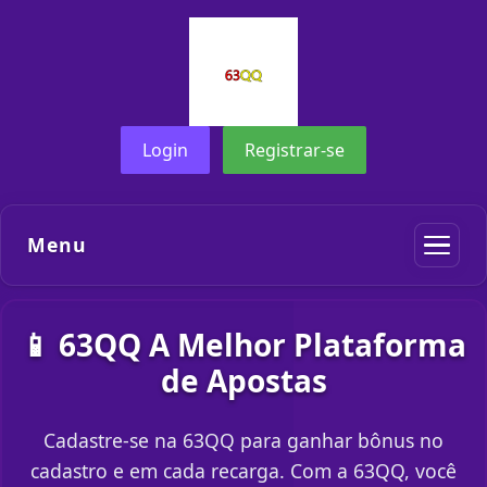
Login
Registrar-se
Menu
📱 63QQ A Melhor Plataforma
de Apostas
Cadastre-se na 63QQ para ganhar bônus no
cadastro e em cada recarga. Com a 63QQ, você