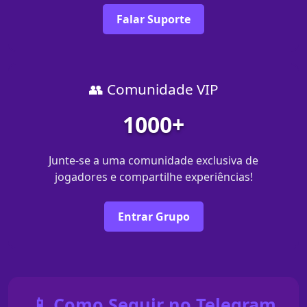
Falar Suporte
👥 Comunidade VIP
1000+
Junte-se a uma comunidade exclusiva de
jogadores e compartilhe experiências!
Entrar Grupo
📱 Como Seguir no Telegram