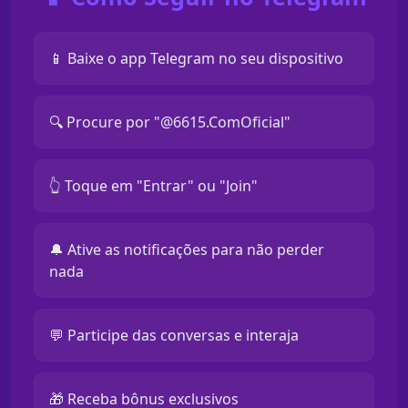
📱 Baixe o app Telegram no seu dispositivo
🔍 Procure por "@6615.ComOficial"
👆 Toque em "Entrar" ou "Join"
🔔 Ative as notificações para não perder
nada
💬 Participe das conversas e interaja
🎁 Receba bônus exclusivos