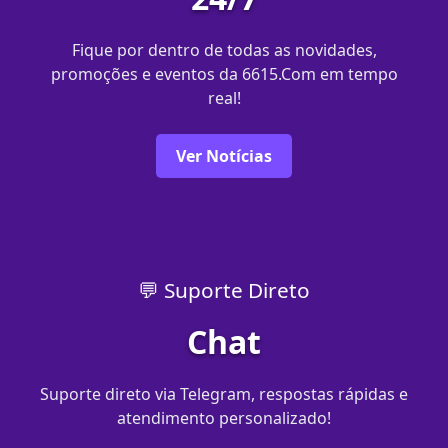
Fique por dentro de todas as novidades,
promoções e eventos da 6615.Com em tempo
real!
Ver Notícias
💬 Suporte Direto
Chat
Suporte direto via Telegram, respostas rápidas e
atendimento personalizado!