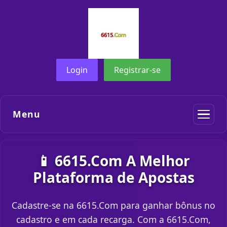
Login
Registrar-se
Menu
📱 6615.Com A Melhor
Plataforma de Apostas
Cadastre-se na 6615.Com para ganhar bônus no
cadastro e em cada recarga. Com a 6615.Com,