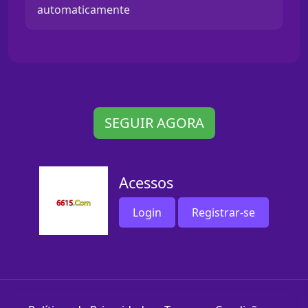
automaticamente
SEGUIR AGORA
Acessos
Login
Registrar-se