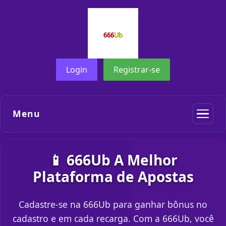
Login
Registrar-se
Menu
📱 666Ub A Melhor
Plataforma de Apostas
Cadastre-se na 666Ub para ganhar bônus no
cadastro e em cada recarga. Com a 666Ub, você