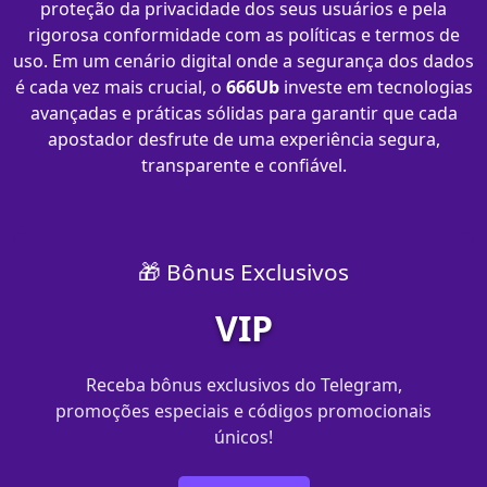
proteção da privacidade dos seus usuários e pela
rigorosa conformidade com as políticas e termos de
uso. Em um cenário digital onde a segurança dos dados
é cada vez mais crucial, o
666Ub
investe em tecnologias
avançadas e práticas sólidas para garantir que cada
apostador desfrute de uma experiência segura,
transparente e confiável.
🎁 Bônus Exclusivos
VIP
Receba bônus exclusivos do Telegram,
promoções especiais e códigos promocionais
únicos!