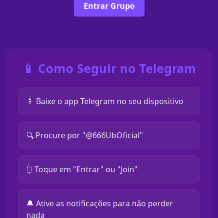
Entrar Grupo
📱 Como Seguir no Telegram
📱 Baixe o app Telegram no seu dispositivo
🔍 Procure por "@666UbOficial"
👆 Toque em "Entrar" ou "Join"
🔔 Ative as notificações para não perder
nada