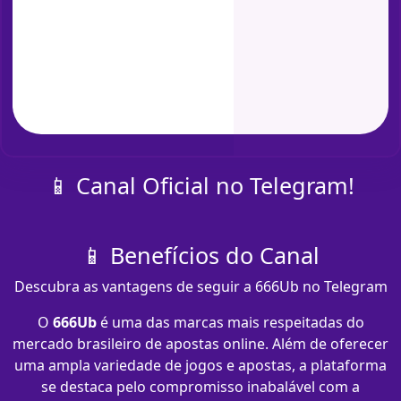
📱 Canal Oficial no Telegram!
📱 Benefícios do Canal
Descubra as vantagens de seguir a 666Ub no Telegram
O
666Ub
é uma das marcas mais respeitadas do
mercado brasileiro de apostas online. Além de oferecer
uma ampla variedade de jogos e apostas, a plataforma
se destaca pelo compromisso inabalável com a