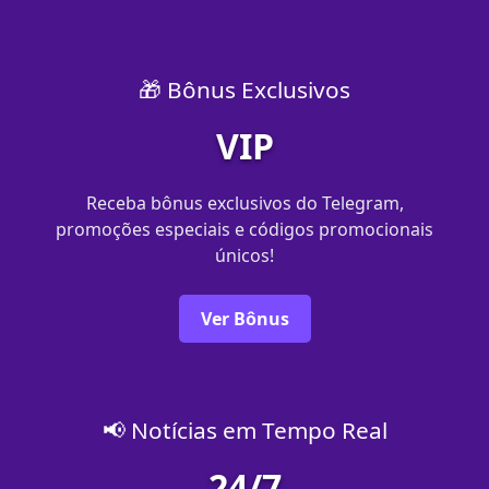
🎁 Bônus Exclusivos
VIP
Receba bônus exclusivos do Telegram,
promoções especiais e códigos promocionais
únicos!
Ver Bônus
📢 Notícias em Tempo Real
24/7