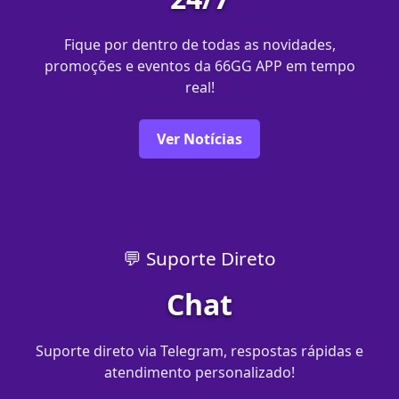
Fique por dentro de todas as novidades,
promoções e eventos da 66GG APP em tempo
real!
Ver Notícias
💬 Suporte Direto
Chat
Suporte direto via Telegram, respostas rápidas e
atendimento personalizado!