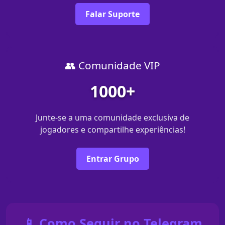
Falar Suporte
👥 Comunidade VIP
1000+
Junte-se a uma comunidade exclusiva de
jogadores e compartilhe experiências!
Entrar Grupo
📱 Como Seguir no Telegram