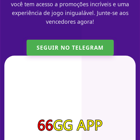
você tem acesso a promoções incríveis e uma
experiência de jogo inigualável. Junte-se aos
vencedores agora!
SEGUIR NO TELEGRAM