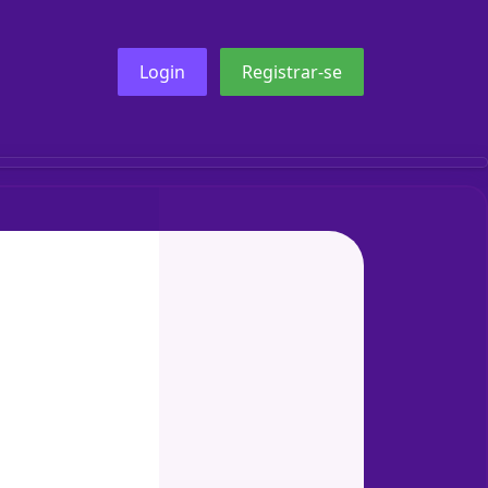
Login
Registrar-se