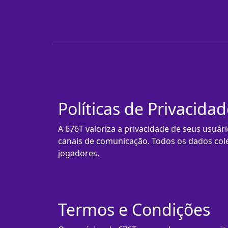
Políticas de Privacida
A 676T valoriza a privacidade de seus usuá
canais de comunicação. Todos os dados cole
jogadores.
Termos e Condições