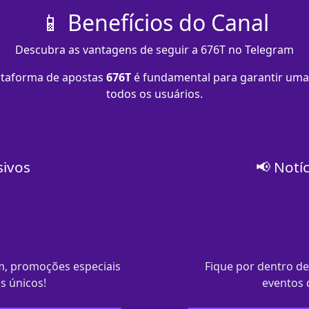
📱 Benefícios do Canal
Descubra as vantagens de seguir a 676T no Telegram
lataforma de apostas
676T
é fundamental para garantir uma 
todos os usuários.
sivos
📢 Notí
m, promoções especiais
Fique por dentro d
s únicos!
eventos 