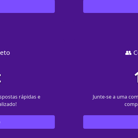
reto
👥 
t
espostas rápidas e
Junte-se a uma com
lizado!
compa
e