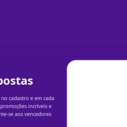
postas
 no cadastro e em cada
 promoções incríveis e
unte-se aos vencedores