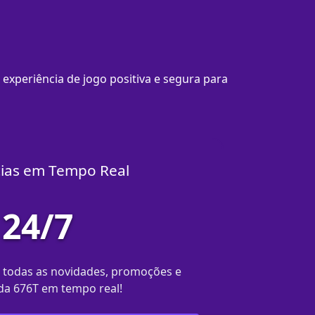
experiência de jogo positiva e segura para
cias em Tempo Real
24/7
e todas as novidades, promoções e
da 676T em tempo real!