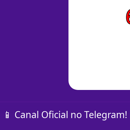
📱 Canal Oficial no Telegram!