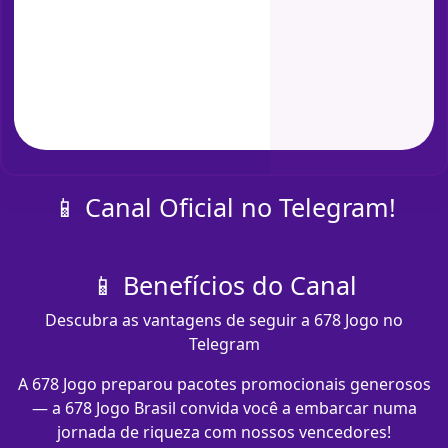
📱 Canal Oficial no Telegram!
📱 Benefícios do Canal
Descubra as vantagens de seguir a 678 Jogo no
Telegram
A 678 Jogo preparou pacotes promocionais generosos
— a 678 Jogo Brasil convida você a embarcar numa
jornada de riqueza com nossos vencedores!