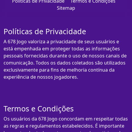
Políticas de Privacidade
Termos e Condições
Sitemap
Políticas de Privacidade
A 678 Jogo valoriza a privacidade de seus usuários e
está empenhada em proteger todas as informações
pessoais fornecidas durante o uso de nossos canais de
comunicação. Todos os dados coletados são utilizados
exclusivamente para fins de melhoria contínua da
experiência de nossos jogadores.
Termos e Condições
Os usuários da 678 Jogo concordam em respeitar todas
as regras e regulamentos estabelecidos. É importante