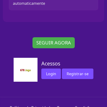
automaticamente
SEGUIR AGORA
Acessos
Login
Registrar-se