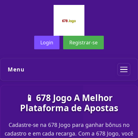
Login
Registrar-se
Menu
📱 678 Jogo A Melhor
Plataforma de Apostas
Cadastre-se na 678 Jogo para ganhar bônus no
cadastro e em cada recarga. Com a 678 Jogo, você