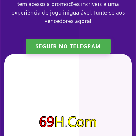
tem acesso a promoções incríveis e uma
experiência de jogo inigualável. Junte-se aos
vencedores agora!
SEGUIR NO TELEGRAM