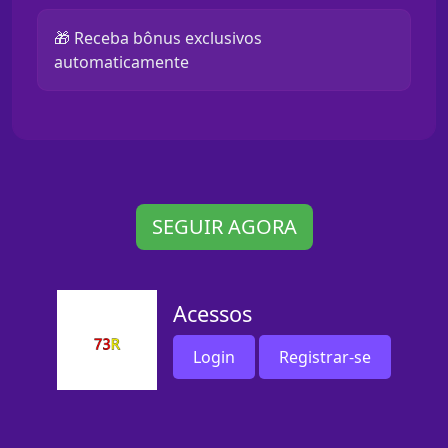
🎁 Receba bônus exclusivos
automaticamente
SEGUIR AGORA
Acessos
Login
Registrar-se