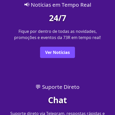
📢 Notícias em Tempo Real
24/7
Fique por dentro de todas as novidades,
promoções e eventos da 73R em tempo real!
Ver Notícias
💬 Suporte Direto
Chat
Suporte direto via Telegram, respostas rápidas e