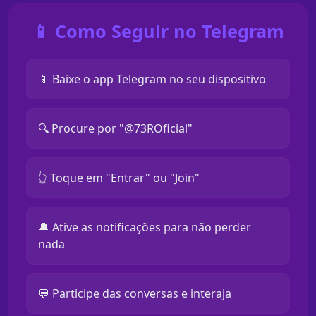
📱 Como Seguir no Telegram
📱 Baixe o app Telegram no seu dispositivo
🔍 Procure por "@73ROficial"
👆 Toque em "Entrar" ou "Join"
🔔 Ative as notificações para não perder
nada
💬 Participe das conversas e interaja