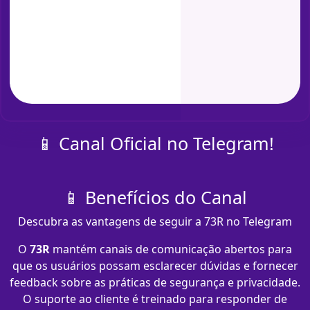
📱 Canal Oficial no Telegram!
📱 Benefícios do Canal
Descubra as vantagens de seguir a 73R no Telegram
O
73R
mantém canais de comunicação abertos para
que os usuários possam esclarecer dúvidas e fornecer
feedback sobre as práticas de segurança e privacidade.
O suporte ao cliente é treinado para responder de