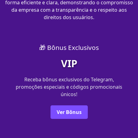
forma eficiente e clara, demonstrando o compromisso
da empresa com a transparência e o respeito aos
direitos dos usuários.
🎁 Bônus Exclusivos
VIP
Receba bônus exclusivos do Telegram,
promoções especiais e códigos promocionais
únicos!
Ver Bônus