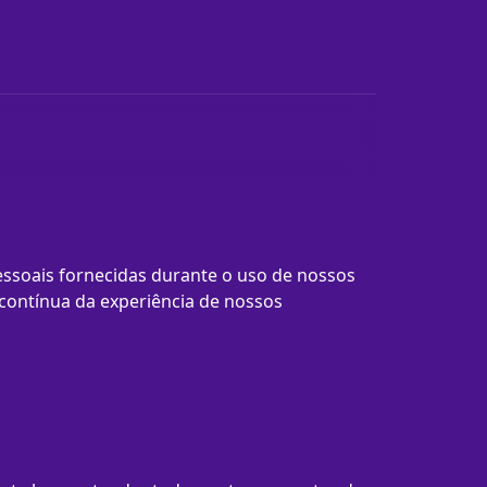
essoais fornecidas durante o uso de nossos
 contínua da experiência de nossos