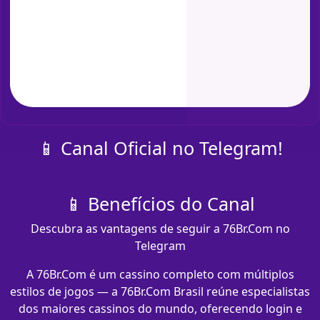
📱 Canal Oficial no Telegram!
📱 Benefícios do Canal
Descubra as vantagens de seguir a 76Br.Com no
Telegram
A 76Br.Com é um cassino completo com múltiplos
estilos de jogos — a 76Br.Com Brasil reúne especialistas
dos maiores cassinos do mundo, oferecendo login e