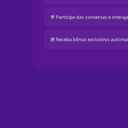
💬 Participe das conversas e interaj
🎁 Receba bônus exclusivos autom