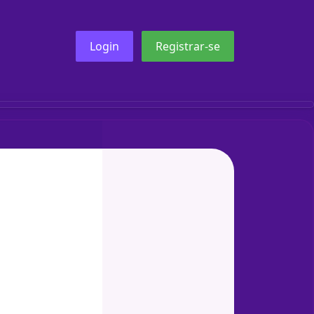
Login
Registrar-se