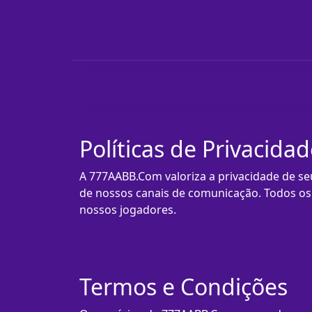
Políticas de Privacida
A 777AABB.Com valoriza a privacidade de s
de nossos canais de comunicação. Todos os 
nossos jogadores.
Termos e Condições