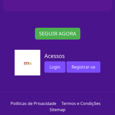
SEGUIR AGORA
Acessos
Login
Registrar-se
Políticas de Privacidade
Termos e Condições
Sitemap