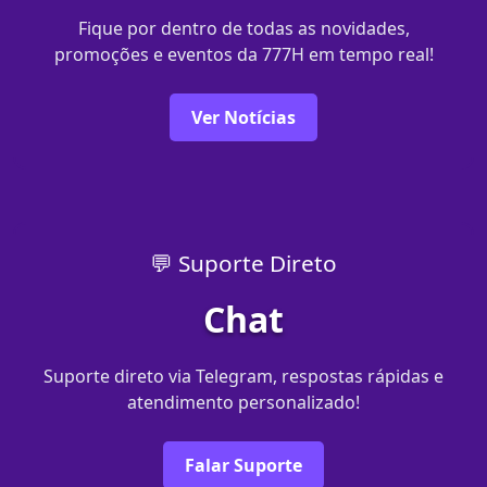
Fique por dentro de todas as novidades,
promoções e eventos da 777H em tempo real!
Ver Notícias
💬 Suporte Direto
Chat
Suporte direto via Telegram, respostas rápidas e
atendimento personalizado!
Falar Suporte