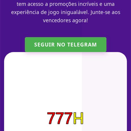
tem acesso a promoções incríveis e uma
experiência de jogo inigualável. Junte-se aos
vencedores agora!
SEGUIR NO TELEGRAM