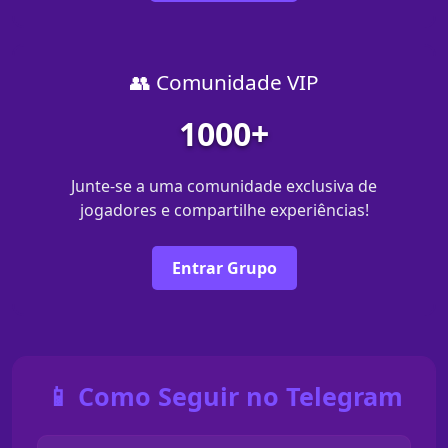
👥 Comunidade VIP
1000+
Junte-se a uma comunidade exclusiva de
jogadores e compartilhe experiências!
Entrar Grupo
📱 Como Seguir no Telegram