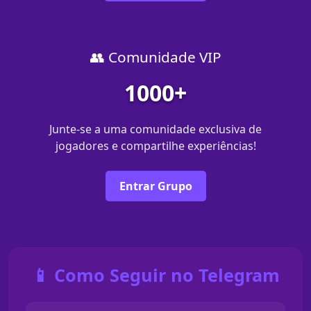
👥 Comunidade VIP
1000+
Junte-se a uma comunidade exclusiva de
jogadores e compartilhe experiências!
Entrar Grupo
📱 Como Seguir no Telegram