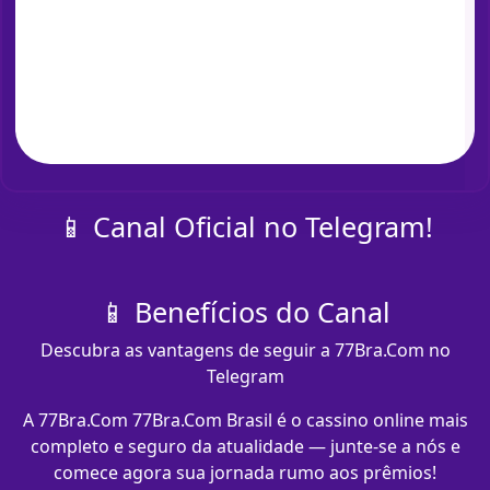
📱 Canal Oficial no Telegram!
📱 Benefícios do Canal
Descubra as vantagens de seguir a 77Bra.Com no
Telegram
A 77Bra.Com 77Bra.Com Brasil é o cassino online mais
completo e seguro da atualidade — junte-se a nós e
comece agora sua jornada rumo aos prêmios!