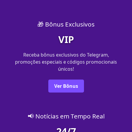
🎁 Bônus Exclusivos
VIP
Receba bônus exclusivos do Telegram,
promoções especiais e códigos promocionais
únicos!
Ver Bônus
📢 Notícias em Tempo Real
24/7