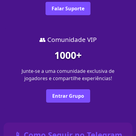
Falar Suporte
👥 Comunidade VIP
1000+
Junte-se a uma comunidade exclusiva de
jogadores e compartilhe experiências!
Entrar Grupo
📱 Como Seguir no Telegram