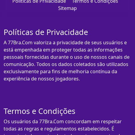
Políticas de Privacidade
Termos e Condições
Sitemap
Políticas de Privacidade
A 77Bra.Com valoriza a privacidade de seus usuários e
está empenhada em proteger todas as informações
pessoais fornecidas durante o uso de nossos canais de
comunicação. Todos os dados coletados são utilizados
exclusivamente para fins de melhoria contínua da
experiência de nossos jogadores.
Termos e Condições
Os usuários da 77Bra.Com concordam em respeitar
todas as regras e regulamentos estabelecidos. É