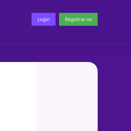
Login
Registrar-se