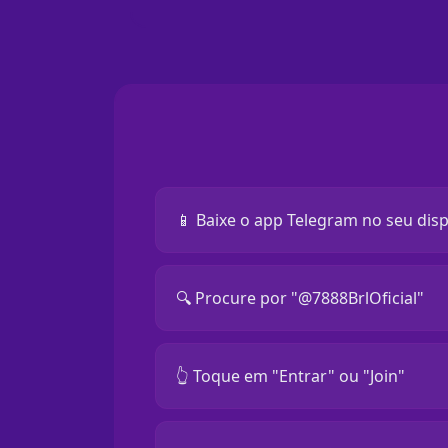
📱 Baixe o app Telegram no seu disp
🔍 Procure por "@7888BrlOficial"
👆 Toque em "Entrar" ou "Join"