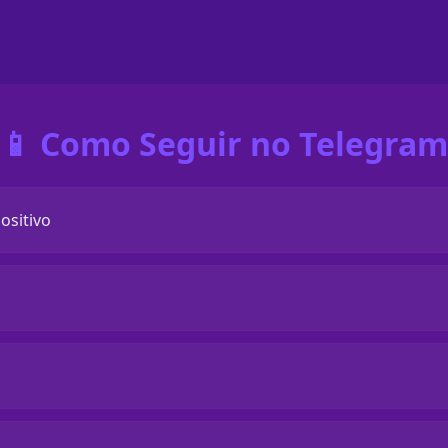
📱 Como Seguir no Telegram
ositivo