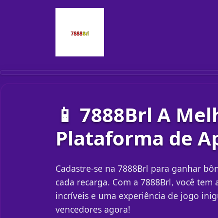
📱 7888Brl A Mel
Plataforma de A
Cadastre-se na 7888Brl para ganhar bô
cada recarga. Com a 7888Brl, você tem
incríveis e uma experiência de jogo inig
vencedores agora!