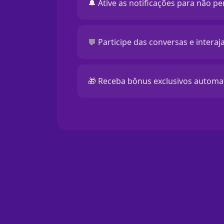
🔔 Ative as notificações para não p
💬 Participe das conversas e interaj
🎁 Receba bônus exclusivos autom