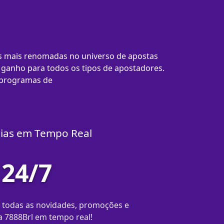
 mais renomadas no universo de apostas
 ganho para todos os tipos de apostadores.
 programas de
cias em Tempo Real
24/7
e todas as novidades, promoções e
a 7888Brl em tempo real!