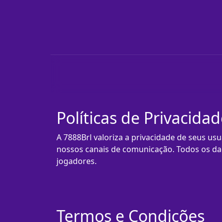
Políticas de Privacida
A 7888Brl valoriza a privacidade de seus u
nossos canais de comunicação. Todos os dad
jogadores.
Termos e Condições