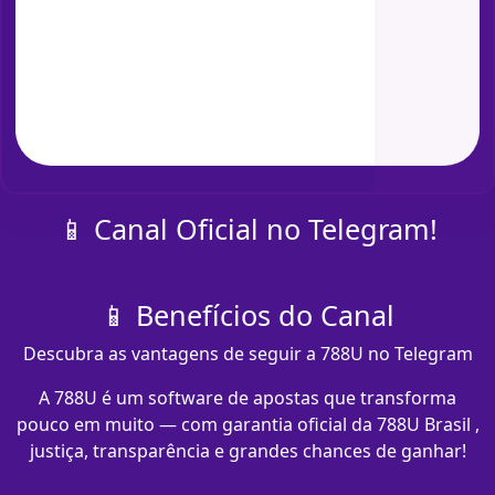
📱 Canal Oficial no Telegram!
📱 Benefícios do Canal
Descubra as vantagens de seguir a 788U no Telegram
A 788U é um software de apostas que transforma
pouco em muito — com garantia oficial da 788U Brasil ,
justiça, transparência e grandes chances de ganhar!