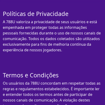
Políticas de Privacidade
A 788U valoriza a privacidade de seus usuários e está
empenhada em proteger todas as informações
pessoais fornecidas durante o uso de nossos canais de
comunicação. Todos os dados coletados são utilizados
exclusivamente para fins de melhoria contínua da
experiência de nossos jogadores.
Termos e Condições
Os usuários da 788U concordam em respeitar todas as
regras e regulamentos estabelecidos. É importante ler
e entender todos os termos antes de participar de
nossos canais de comunicação. A violação destes