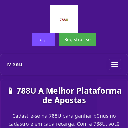
Login
Registrar-se
Menu
📱 788U A Melhor Plataforma
de Apostas
Cadastre-se na 788U para ganhar bônus no
cadastro e em cada recarga. Com a 788U, você