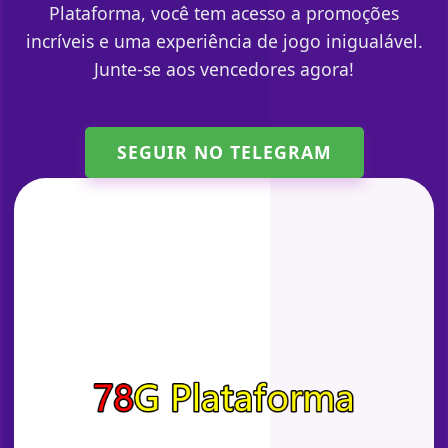
Plataforma, você tem acesso a promoções
incríveis e uma experiência de jogo inigualável.
Junte-se aos vencedores agora!
SEGUIR NO TELEGRAM